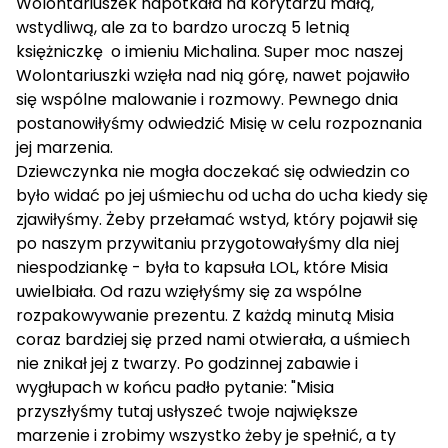
Wolontariuszek napotkała na korytarzu małą,
wstydliwą, ale za to bardzo uroczą 5 letnią
księżniczkę o imieniu Michalina. Super moc naszej
Wolontariuszki wzięła nad nią górę, nawet pojawiło
się wspólne malowanie i rozmowy. Pewnego dnia
postanowiłyśmy odwiedzić Misię w celu rozpoznania
jej marzenia.
Dziewczynka nie mogła doczekać się odwiedzin co
było widać po jej uśmiechu od ucha do ucha kiedy się
zjawiłyśmy. Żeby przełamać wstyd, który pojawił się
po naszym przywitaniu przygotowałyśmy dla niej
niespodziankę - była to kapsuła LOL, które Misia
uwielbiała. Od razu wzięłyśmy się za wspólne
rozpakowywanie prezentu. Z każdą minutą Misia
coraz bardziej się przed nami otwierała, a uśmiech
nie znikał jej z twarzy. Po godzinnej zabawie i
wygłupach w końcu padło pytanie: "Misia
przyszłyśmy tutaj usłyszeć twoje największe
marzenie i zrobimy wszystko żeby je spełnić, a ty