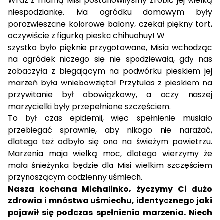
Wraz z mamą Misi postanowiłyśmy zrobić jej wielką
niespodziankę. Ma ogródku domowym były
porozwieszane kolorowe balony, czekał piękny tort,
oczywiście z figurką pieska chihuahuy! W
szystko było pięknie przygotowane, Misia wchodząc
na ogródek niczego się nie spodziewała, gdy nas
zobaczyła z biegającym na podwórku pieskiem jej
marzeń była wniebowzięta! Przytulas z pieskiem na
przywitanie był obowiązkowy, a oczy naszej
marzycielki były przepełnione szczęściem.
To był czas epidemii, więc spełnienie musiało
przebiegać sprawnie, aby nikogo nie narażać,
dlatego też odbyło się ono na świeżym powietrzu.
Marzenia maja wielką moc, dlatego wierzymy że
mała śnieżynka będzie dla Misi wielkim szczęściem
przynoszącym codzienny uśmiech.
Nasza kochana Michalinko, życzymy Ci dużo
zdrowia i mnóstwa uśmiechu, identycznego jaki
pojawił się podczas spełnienia marzenia. Niech