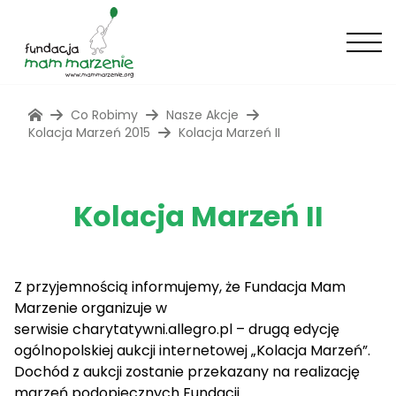
Co Robimy
Nasze Akcje
Kolacja Marzeń 2015
Kolacja Marzeń II
Kolacja Marzeń II
Z przyjemnością informujemy, że Fundacja Mam
Marzenie organizuje w
serwisie
charytatywni.allegro.pl
– drugą edycję
ogólnopolskiej aukcji internetowej „Kolacja Marzeń”.
Dochód z aukcji zostanie przekazany na realizację
marzeń podopiecznych Fundacji.