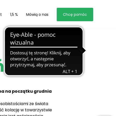
t
1,5 %
Mówią o nas
Chcę pomóc
ń
na na początku grudnia
sobistościami ze świata
jeść kolację w towarzystwie