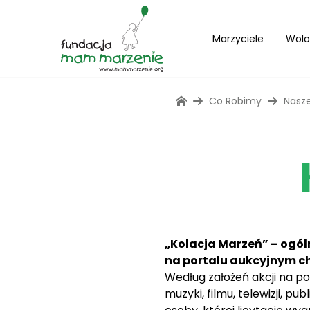
Marzyciele
Wolo
Co Robimy
Nasze
„Kolacja Marzeń” – ogó
na portalu aukcyjnym
c
Według założeń akcji na p
muzyki, filmu, telewizji, p