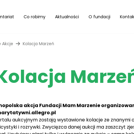
ntariat
Co robimy
Aktualności
O fundacji
Kontak
 Akcje
Kolacja Marzeń
Kolacja Marze
lnopolska akcja Fundacji Mam Marzenie organizowa
harytatywni.allegro.pl
ortalu aukcyjnym zostają wystawione kolacje ze znanymi o
ublicystyki i rozrywki. Zwycięzca danej aukcji ma zaszczyt z