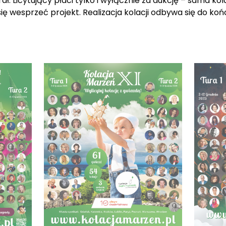
rał. Licytujący płaci tylko i wyłącznie za aukcję – sama ko
y się wesprzeć projekt. Realizacja kolacji odbywa się do k