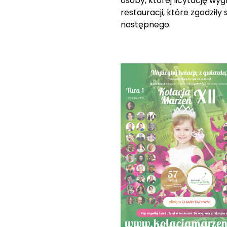
osoby, której licytację wyg
restauracji, które zgodził
następnego.