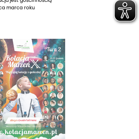
lacja jest gościnnością
ońca marca roku