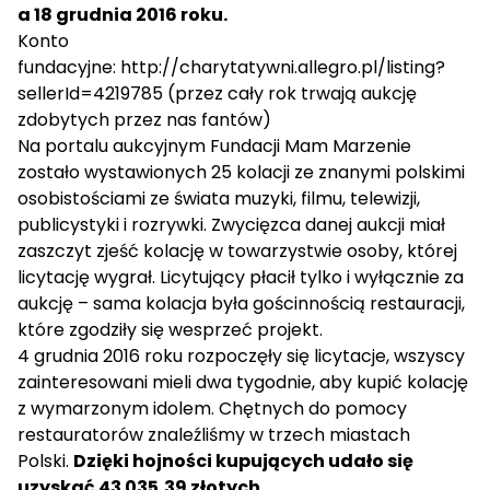
a 18 grudnia 2016 roku.
Konto
fundacyjne:
http://charytatywni.allegro.pl/listing?
sellerId=4219785
(przez cały rok trwają aukcję
zdobytych przez nas fantów)
Na portalu aukcyjnym Fundacji Mam Marzenie
zostało wystawionych 25 kolacji ze znanymi polskimi
osobistościami ze świata muzyki, filmu, telewizji,
publicystyki i rozrywki. Zwycięzca danej aukcji miał
zaszczyt zjeść kolację w towarzystwie osoby, której
licytację wygrał. Licytujący płacił tylko i wyłącznie za
aukcję – sama kolacja była gościnnością restauracji,
które zgodziły się wesprzeć projekt.
4 grudnia 2016 roku rozpoczęły się licytacje, wszyscy
zainteresowani mieli dwa tygodnie, aby kupić kolację
z wymarzonym idolem. Chętnych do pomocy
restauratorów znaleźliśmy w trzech miastach
Polski.
Dzięki hojności kupujących udało się
uzyskać 43 035,39 złotych.