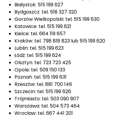
Białystok:
515 199 627
Bydgoszcz: tel. 518 327 320
Gorzów Wielkopolski: tel. 515 199 630
Katowice: tel. 515 199 621
Kielce: tel. 664 119 657
Kraków: tel.
798 818 823
lub 515 199 620
Lublin: tel. 515 199 623
Łódź: tel. 515 199 624
Olsztyn: tel. 723 723 425
Opole: tel. 509 150 133
Poznań: tel. 515 199 631
Rzeszów: tel. 881 700 146
Szczecin: tel. 515 199 626
Trójmiasto: tel. 503 090 907
Warszawa: tel. 504 573 464
Wrocław: tel. 667 441 201