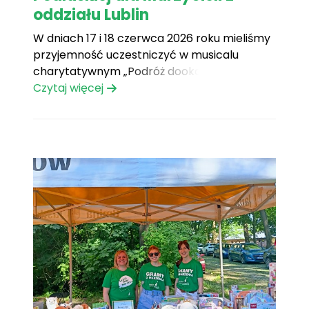
oddziału Lublin
W dniach 17 i 18 czerwca 2026 roku mieliśmy
przyjemność uczestniczyć w musicalu
charytatywnym „Podróż dookoła świata”
organizowanym przez szkołę tańca Boogie
Czytaj więcej
Town w Białej Podlaskiej. Po raz drugi z rzędu
środki zebrane podczas tego wydarzenia
zostały przekazane na rzecz naszej Fundacji,
za co jesteśmy bardzo wdzięczni. Podobnie
jak[...]