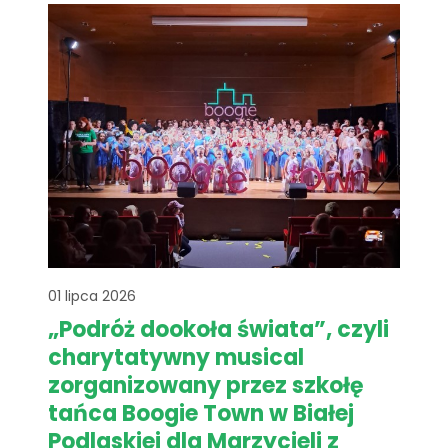
cukrowa, domowe ciasta i lody. O[...]
01 lipca 2026
„Podróż dookoła świata”, czyli
charytatywny musical
zorganizowany przez szkołę
tańca Boogie Town w Białej
Podlaskiej dla Marzycieli z