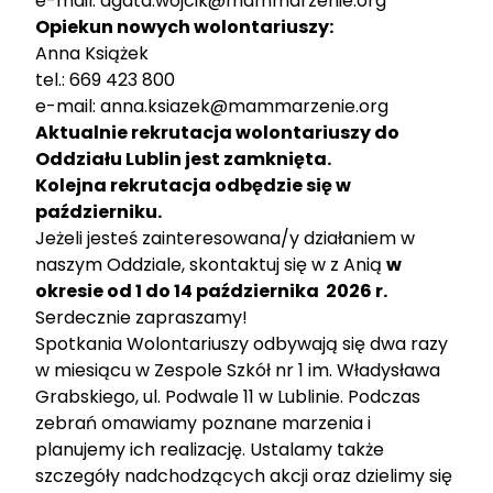
e-mail: agata.wojcik@mammarzenie.org
Opiekun nowych wolontariuszy:
Anna Książek
tel.: 669 423 800
e-mail:
anna.ksiazek@mammarzenie.org
Aktualnie rekrutacja wolontariuszy do
Oddziału Lublin jest zamknięta.
Kolejna rekrutacja odbędzie się w
październiku.
Jeżeli jesteś zainteresowana/y działaniem w
naszym Oddziale, skontaktuj się w z Anią
w
okresie od 1 do 14 października 2026 r.
Serdecznie zapraszamy!
Spotkania Wolontariuszy odbywają się dwa razy
w miesiącu w Zespole Szkół nr 1 im. Władysława
Grabskiego, ul. Podwale 11 w Lublinie. Podczas
zebrań omawiamy poznane marzenia i
planujemy ich realizację. Ustalamy także
szczegóły nadchodzących akcji oraz dzielimy się