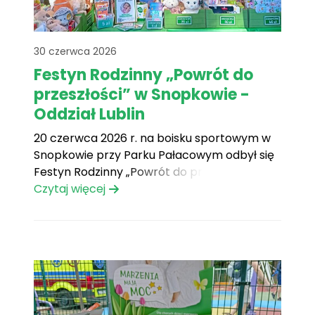
30 czerwca 2026
Festyn Rodzinny „Powrót do
przeszłości” w Snopkowie -
Oddział Lublin
20 czerwca 2026 r. na boisku sportowym w
Snopkowie przy Parku Pałacowym odbył się
Festyn Rodzinny „Powrót do przeszłości”.
Program festynu był bardzo bogaty.
Czytaj więcej
Dmuchańce, animacje, przejażdżki konne,
gry, zabawy konkursy to tylko nieliczne
atrakcje dla dzieci i dorosłych. Na
uczestników czekał również poczęstunek
przygotowany przez lokalnych
organizatorów. Można[...]