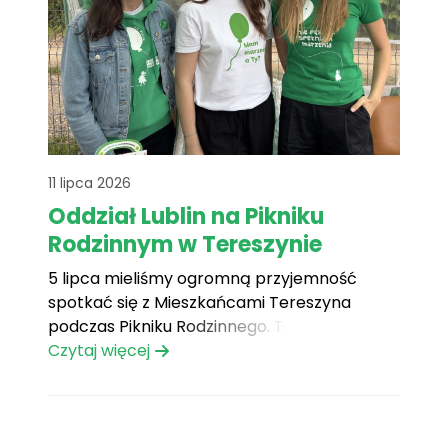
11 lipca 2026
Oddział Lublin na Pikniku
Rodzinnym w Tereszynie
5 lipca mieliśmy ogromną przyjemność
spotkać się z Mieszkańcami Tereszyna
podczas Pikniku Rodzinnego. To był dzień
pełen uśmiechów, serdecznych rozmów i
Czytaj więcej
wspólnie spędzonych chwil, które na długo
pozostaną w naszej pamięci. Na uczestników
czekało mnóstwo pyszności – grillowane
kiełbaski, ogórki małosolne, popcorn, wata