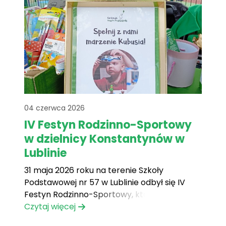
04 czerwca 2026
IV Festyn Rodzinno-Sportowy
w dzielnicy Konstantynów w
Lublinie
31 maja 2026 roku na terenie Szkoły
Podstawowej nr 57 w Lublinie odbył się IV
Festyn Rodzinno-Sportowy, który
przyciągnął licznych mieszkańców –
Czytaj więcej
zarówno dzieci, jak i dorosłych. Wydarzenie