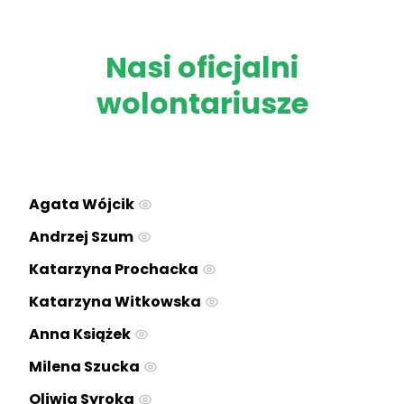
rozpoczęło się o godzinie 12:00 i już od
pierwszych chwil panowała radosna, pełna
energii atmosfera. Program festynu był
Nasi oficjalni
bardzo bogaty. Na[...]
wolontariusze
Agata Wójcik
Andrzej Szum
Katarzyna Prochacka
Katarzyna Witkowska
Anna Książek
Milena Szucka
Oliwia Syroka