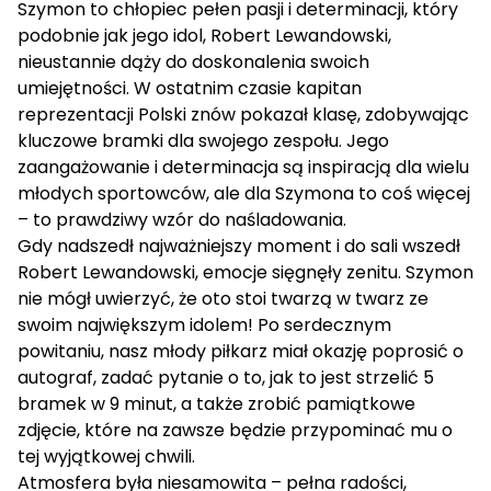
Szymon to chłopiec pełen pasji i determinacji, który
podobnie jak jego idol, Robert Lewandowski,
nieustannie dąży do doskonalenia swoich
umiejętności. W ostatnim czasie kapitan
reprezentacji Polski znów pokazał klasę, zdobywając
kluczowe bramki dla swojego zespołu. Jego
zaangażowanie i determinacja są inspiracją dla wielu
młodych sportowców, ale dla Szymona to coś więcej
– to prawdziwy wzór do naśladowania.
Gdy nadszedł najważniejszy moment i do sali wszedł
Robert Lewandowski, emocje sięgnęły zenitu. Szymon
nie mógł uwierzyć, że oto stoi twarzą w twarz ze
swoim największym idolem! Po serdecznym
powitaniu, nasz młody piłkarz miał okazję poprosić o
autograf, zadać pytanie o to, jak to jest strzelić 5
bramek w 9 minut, a także zrobić pamiątkowe
zdjęcie, które na zawsze będzie przypominać mu o
tej wyjątkowej chwili.
Atmosfera była niesamowita – pełna radości,