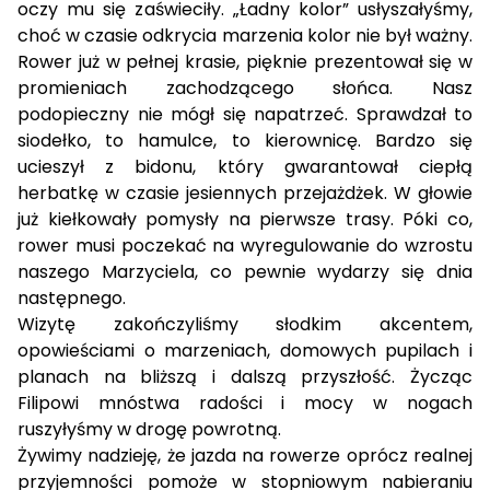
oczy mu się zaświeciły. „Ładny kolor” usłyszałyśmy,
choć w czasie odkrycia marzenia kolor nie był ważny.
Rower już w pełnej krasie, pięknie prezentował się w
promieniach zachodzącego słońca. Nasz
podopieczny nie mógł się napatrzeć. Sprawdzał to
siodełko, to hamulce, to kierownicę. Bardzo się
ucieszył z bidonu, który gwarantował ciepłą
herbatkę w czasie jesiennych przejażdżek. W głowie
już kiełkowały pomysły na pierwsze trasy. Póki co,
rower musi poczekać na wyregulowanie do wzrostu
naszego Marzyciela, co pewnie wydarzy się dnia
następnego.
Wizytę zakończyliśmy słodkim akcentem,
opowieściami o marzeniach, domowych pupilach i
planach na bliższą i dalszą przyszłość. Życząc
Filipowi mnóstwa radości i mocy w nogach
ruszyłyśmy w drogę powrotną.
Żywimy nadzieję, że jazda na rowerze oprócz realnej
przyjemności pomoże w stopniowym nabieraniu