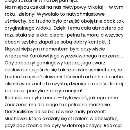
długo zostanie w naszej pamięci.
Na miejscu czekał na nas nietypowy Mikołaj — w tym
roku… zielony! Wywołało to natychmiastowe
uśmiechy, bo trudno było przejść obojętnie obok tak
oryginalnego widoku. Dzięki temu cała atmosfera od
razu stała się lekka, ciepła i pełna humoru, a wszyscy
obecni szybko złapali ze sobą dobry kontakt :)
Najważniejszym momentem było oczywiście
wręczenie Karolowi jego wyczekiwanego marzenia....
Gdy zobaczył gamingowy laptop, jego twarz
dosłownie rozjaśniła się tak szerokim uśmiechem, że
trudno to opisać słowami. Uśmiech od ucha do ucha,
iskierki w oczach i ta czysta, dziecięca radość, której
nie da się pomylić z niczym innym!
Radości nie było końca — było widać, jak ogromne
znaczenie ma dla niego to spełnione marzenie.
Dorzuciliśmy od siebie również mały prezent:
słuchawki, które okazały się strzałem w dziesiątkę,
gdyż poprzednie nie były w dobrej kondycji. Reakcja