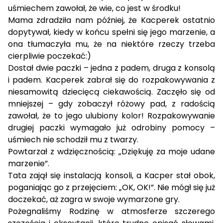
uśmiechem zawołał, że wie, co jest w środku!
Mama zdradziła nam później, że Kacperek ostatnio
dopytywał, kiedy w końcu spełni się jego marzenie, a
ona tłumaczyła mu, że na niektóre rzeczy trzeba
cierpliwie poczekać:)
Dostał dwie paczki – jedna z padem, druga z konsolą
i padem. Kacperek zabrał się do rozpakowywania z
niesamowitą dziecięcą ciekawością. Zaczęło się od
mniejszej – gdy zobaczył różowy pad, z radością
zawołał, że to jego ulubiony kolor! Rozpakowywanie
drugiej paczki wymagało już odrobiny pomocy –
uśmiech nie schodził mu z twarzy.
Powtarzał z wdzięcznością: „Dziękuję za moje udane
marzenie”.
Tata zajął się instalacją konsoli, a Kacper stał obok,
poganiając go z przejęciem: „OK, OK!”. Nie mógł się już
doczekać, aż zagra w swoje wymarzone gry.
Pożegnaliśmy Rodzinę w atmosferze szczerego