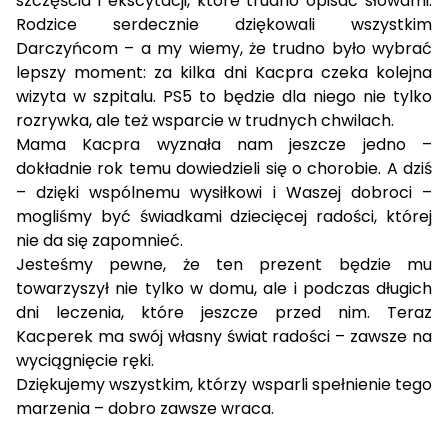
szczęścia i ekscytacji, które trudno opisać słowami.
Rodzice serdecznie dziękowali wszystkim
Darczyńcom – a my wiemy, że trudno było wybrać
lepszy moment: za kilka dni Kacpra czeka kolejna
wizyta w szpitalu. PS5 to będzie dla niego nie tylko
rozrywka, ale też wsparcie w trudnych chwilach.
Mama Kacpra wyznała nam jeszcze jedno –
dokładnie rok temu dowiedzieli się o chorobie. A dziś
– dzięki wspólnemu wysiłkowi i Waszej dobroci –
mogliśmy być świadkami dziecięcej radości, której
nie da się zapomnieć.
Jesteśmy pewne, że ten prezent będzie mu
towarzyszył nie tylko w domu, ale i podczas długich
dni leczenia, które jeszcze przed nim. Teraz
Kacperek ma swój własny świat radości – zawsze na
wyciągnięcie ręki.
Dziękujemy wszystkim, którzy wsparli spełnienie tego
marzenia – dobro zawsze wraca.