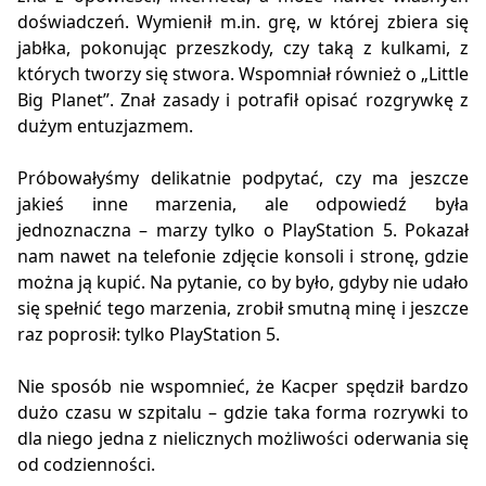
doświadczeń. Wymienił m.in. grę, w której zbiera się
jabłka, pokonując przeszkody, czy taką z kulkami, z
których tworzy się stwora. Wspomniał również o „Little
Big Planet”. Znał zasady i potrafił opisać rozgrywkę z
dużym entuzjazmem.
Próbowałyśmy delikatnie podpytać, czy ma jeszcze
jakieś inne marzenia, ale odpowiedź była
jednoznaczna – marzy tylko o PlayStation 5. Pokazał
nam nawet na telefonie zdjęcie konsoli i stronę, gdzie
można ją kupić. Na pytanie, co by było, gdyby nie udało
się spełnić tego marzenia, zrobił smutną minę i jeszcze
raz poprosił: tylko PlayStation 5.
Nie sposób nie wspomnieć, że Kacper spędził bardzo
dużo czasu w szpitalu – gdzie taka forma rozrywki to
dla niego jedna z nielicznych możliwości oderwania się
od codzienności.