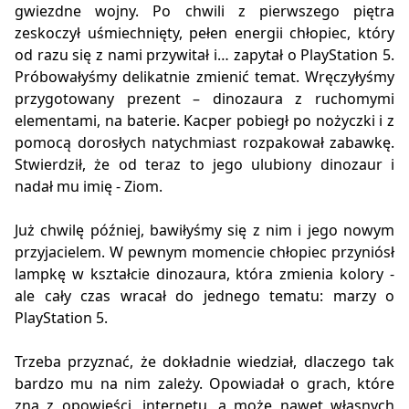
gwiezdne wojny. Po chwili z pierwszego piętra
zeskoczył uśmiechnięty, pełen energii chłopiec, który
od razu się z nami przywitał i… zapytał o PlayStation 5.
Próbowałyśmy delikatnie zmienić temat. Wręczyłyśmy
przygotowany prezent – dinozaura z ruchomymi
elementami, na baterie. Kacper pobiegł po nożyczki i z
pomocą dorosłych natychmiast rozpakował zabawkę.
Stwierdził, że od teraz to jego ulubiony dinozaur i
nadał mu imię - Ziom.
Już chwilę później, bawiłyśmy się z nim i jego nowym
przyjacielem. W pewnym momencie chłopiec przyniósł
lampkę w kształcie dinozaura, która zmienia kolory -
ale cały czas wracał do jednego tematu: marzy o
PlayStation 5.
Trzeba przyznać, że dokładnie wiedział, dlaczego tak
bardzo mu na nim zależy. Opowiadał o grach, które
zna z opowieści, internetu, a może nawet własnych