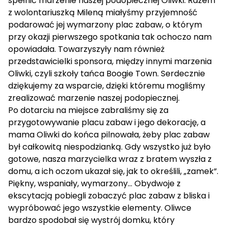
spełnić marzenie naszej podopiecznej Oliwki. Razem
z wolontariuszką Mileną miałyśmy przyjemność
podarować jej wymarzony plac zabaw, o którym
przy okazji pierwszego spotkania tak ochoczo nam
opowiadała. Towarzyszyły nam również
przedstawicielki sponsora, między innymi marzenia
Oliwki, czyli szkoły tańca Boogie Town. Serdecznie
dziękujemy za wsparcie, dzięki któremu mogliśmy
zrealizować marzenie naszej podopiecznej.
Po dotarciu na miejsce zabraliśmy się za
przygotowywanie placu zabaw i jego dekorację, a
mama Oliwki do końca pilnowała, żeby plac zabaw
był całkowitą niespodzianką. Gdy wszystko już było
gotowe, nasza marzycielka wraz z bratem wyszła z
domu, a ich oczom ukazał się, jak to określili, „zamek”.
Piękny, wspaniały, wymarzony… Obydwoje z
ekscytacją pobiegli zobaczyć plac zabaw z bliska i
wypróbować jego wszystkie elementy. Oliwce
bardzo spodobał się wystrój domku, który