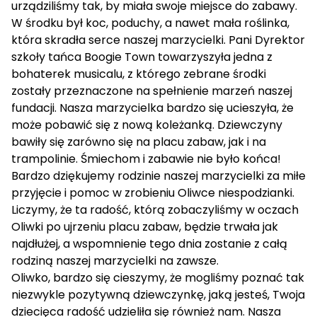
urządziliśmy tak, by miała swoje miejsce do zabawy.
W środku był koc, poduchy, a nawet mała roślinka,
która skradła serce naszej marzycielki. Pani Dyrektor
szkoły tańca Boogie Town towarzyszyła jedna z
bohaterek musicalu, z którego zebrane środki
zostały przeznaczone na spełnienie marzeń naszej
fundacji. Nasza marzycielka bardzo się ucieszyła, że
może pobawić się z nową koleżanką. Dziewczyny
bawiły się zarówno się na placu zabaw, jak i na
trampolinie. Śmiechom i zabawie nie było końca!
Bardzo dziękujemy rodzinie naszej marzycielki za miłe
przyjęcie i pomoc w zrobieniu Oliwce niespodzianki.
Liczymy, że ta radość, którą zobaczyliśmy w oczach
Oliwki po ujrzeniu placu zabaw, będzie trwała jak
najdłużej, a wspomnienie tego dnia zostanie z całą
rodziną naszej marzycielki na zawsze.
Oliwko, bardzo się cieszymy, że mogliśmy poznać tak
niezwykle pozytywną dziewczynkę, jaką jesteś, Twoja
dziecięca radość udzieliła się również nam. Nasza