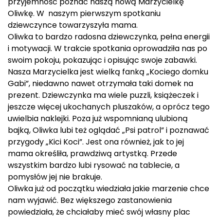
przyjemność poznać naszą nową Marzycielkę
Oliwkę. W naszym pierwszym spotkaniu
dziewczynce towarzyszyła mama.
Oliwka to bardzo radosna dziewczynka, pełna energii
i motywacji. W trakcie spotkania oprowadziła nas po
swoim pokoju, pokazując i opisując swoje zabawki.
Nasza Marzycielka jest wielką fanką „Kociego domku
Gabi”, niedawno nawet otrzymała taki domek na
prezent. Dziewczynka ma wiele puzzli, książeczek i
jeszcze więcej ukochanych pluszaków, a oprócz tego
uwielbia naklejki. Poza już wspomnianą ulubioną
bajką, Oliwka lubi też oglądać „Psi patrol” i poznawać
przygody „Kici Koci”. Jest ona również, jak to jej
mama określiła, prawdziwą artystką. Przede
wszystkim bardzo lubi rysować na tablecie, a
pomysłów jej nie brakuje.
Oliwka już od początku wiedziała jakie marzenie chce
nam wyjawić. Bez większego zastanowienia
powiedziała, że chciałaby mieć swój własny plac