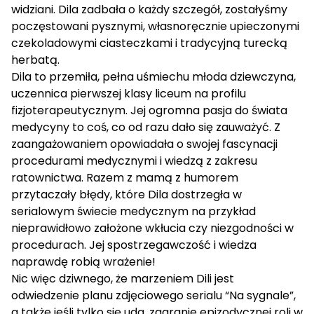
widziani. Dila zadbała o każdy szczegół, zostałyśmy
poczęstowani pysznymi, własnoręcznie upieczonymi
czekoladowymi ciasteczkami i tradycyjną turecką
herbatą.
Dila to przemiła, pełna uśmiechu młoda dziewczyna,
uczennica pierwszej klasy liceum na profilu
fizjoterapeutycznym. Jej ogromna pasja do świata
medycyny to coś, co od razu dało się zauważyć. Z
zaangażowaniem opowiadała o swojej fascynacji
procedurami medycznymi i wiedzą z zakresu
ratownictwa. Razem z mamą z humorem
przytaczały błędy, które Dila dostrzegła w
serialowym świecie medycznym na przykład
nieprawidłowo założone wkłucia czy niezgodności w
procedurach. Jej spostrzegawczość i wiedza
naprawdę robią wrażenie!
Nic więc dziwnego, że marzeniem Dili jest
odwiedzenie planu zdjęciowego serialu “Na sygnale”,
a także jeśli tylko się uda, zagranie epizodycznej roli w