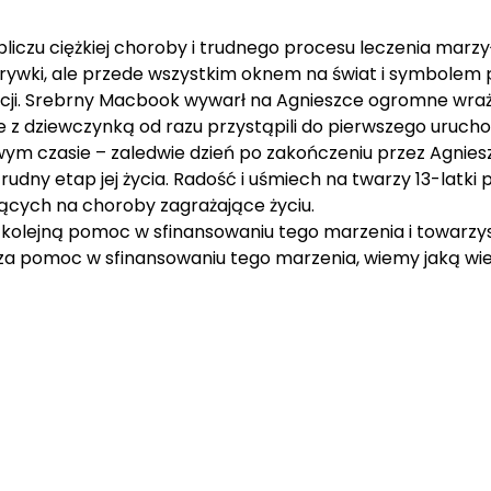
obliczu ciężkiej choroby i trudnego procesu leczenia mar
rozrywki, ale przede wszystkim oknem na świat i symbolem
ji. Srebrny Macbook wywarł na Agnieszce ogromne wrażen
e z dziewczynką od razu przystąpili do pierwszego uruchom
m czasie – zaledwie dzień po zakończeniu przez Agnieszkę
 etap jej życia. Radość i uśmiech na twarzy 13-latki pot
piących na choroby zagrażające życiu.
kolejną pomoc w sfinansowaniu tego marzenia i towarzys
a pomoc w sfinansowaniu tego marzenia, wiemy jaką wiel