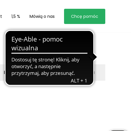
t
1,5 %
Mówią o nas
Chcę pomóc
Byli z nami
Zgłoś marzyciela