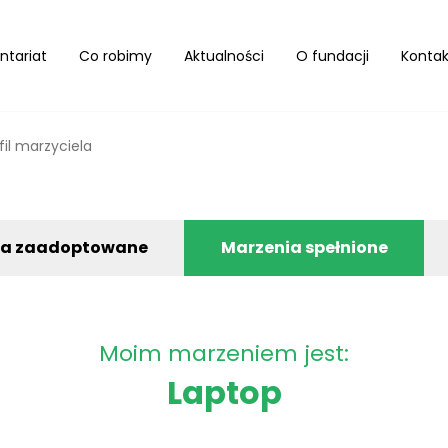
ntariat
Co robimy
Aktualności
O fundacji
Kontak
fil marzyciela
ia zaadoptowane
Marzenia spełnione
Moim marzeniem jest:
Laptop