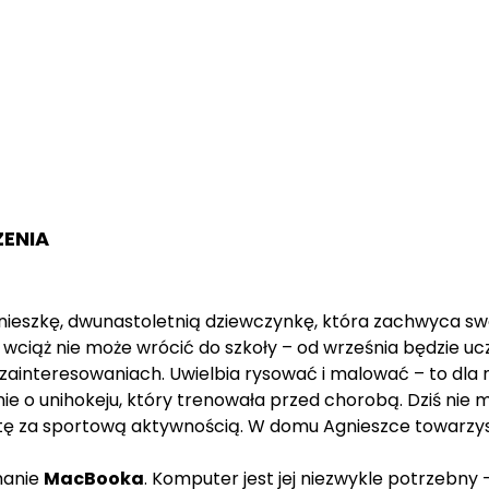
ZENIA
ieszkę, dwunastoletnią dziewczynkę, która zachwyca sw
 wciąż nie może wrócić do szkoły – od września będzie uczy
interesowaniach. Uwielbia rysować i malować – to dla ni
nie o unihokeju, który trenowała przed chorobą. Dziś nie m
tę za sportową aktywnością. W domu Agnieszce towarzys
manie
MacBooka
. Komputer jest jej niezwykle potrzebny