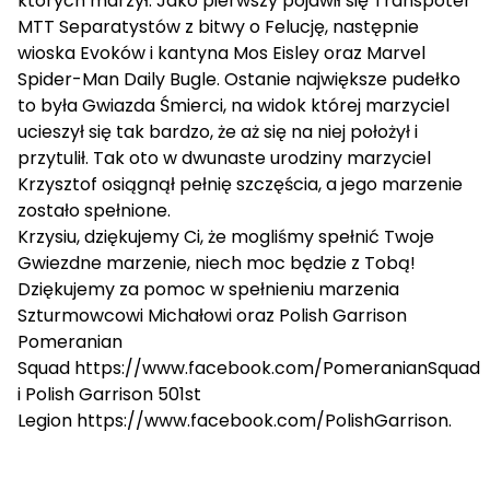
których marzył. Jako pierwszy pojawił się Transpoter
MTT Separatystów z bitwy o Felucję, następnie
wioska Evoków i kantyna Mos Eisley oraz Marvel
Spider-Man Daily Bugle. Ostanie największe pudełko
to była Gwiazda Śmierci, na widok której marzyciel
ucieszył się tak bardzo, że aż się na niej położył i
przytulił. Tak oto w dwunaste urodziny marzyciel
Krzysztof osiągnął pełnię szczęścia, a jego marzenie
zostało spełnione.
Krzysiu, dziękujemy Ci, że mogliśmy spełnić Twoje
Gwiezdne marzenie, niech moc będzie z Tobą!
Dziękujemy za pomoc w spełnieniu marzenia
Szturmowcowi Michałowi oraz Polish Garrison
Pomeranian
Squad
https://www.facebook.com/PomeranianSquad
i Polish Garrison 501st
Legion
https://www.facebook.com/PolishGarrison
.