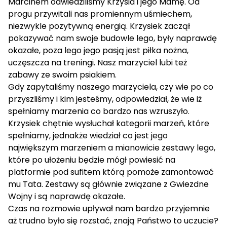
Marcinem odwiedziliśmy Krzysia i jego Mamę. Od
progu przywitali nas promiennym uśmiechem,
niezwykle pozytywną energią. Krzysiek zaczął
pokazywać nam swoje budowle lego, były naprawdę
okazałe, poza lego jego pasją jest piłka nożna,
uczęszcza na treningi. Nasz marzyciel lubi też
zabawy ze swoim psiakiem.
Gdy zapytaliśmy naszego marzyciela, czy wie po co
przyszliśmy i kim jesteśmy, odpowiedział, że wie iż
spełniamy marzenia co bardzo nas wzruszyło.
Krzysiek chętnie wysłuchał kategorii marzeń, które
spełniamy, jednakże wiedział co jest jego
największym marzeniem a mianowicie zestawy lego,
które po ułożeniu będzie mógł powiesić na
platformie pod sufitem którą pomoże zamontować
mu Tata. Zestawy są głównie związane z Gwiezdne
Wojny i są naprawdę okazałe.
Czas na rozmowie upływał nam bardzo przyjemnie
aż trudno było się rozstać, znają Państwo to uczucie?