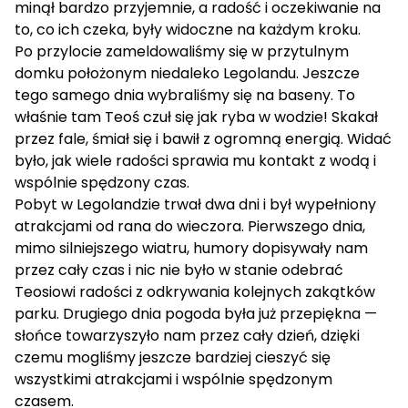
minął bardzo przyjemnie, a radość i oczekiwanie na
to, co ich czeka, były widoczne na każdym kroku.
Po przylocie zameldowaliśmy się w przytulnym
domku położonym niedaleko Legolandu. Jeszcze
tego samego dnia wybraliśmy się na baseny. To
właśnie tam Teoś czuł się jak ryba w wodzie! Skakał
przez fale, śmiał się i bawił z ogromną energią. Widać
było, jak wiele radości sprawia mu kontakt z wodą i
wspólnie spędzony czas.
Pobyt w Legolandzie trwał dwa dni i był wypełniony
atrakcjami od rana do wieczora. Pierwszego dnia,
mimo silniejszego wiatru, humory dopisywały nam
przez cały czas i nic nie było w stanie odebrać
Teosiowi radości z odkrywania kolejnych zakątków
parku. Drugiego dnia pogoda była już przepiękna —
słońce towarzyszyło nam przez cały dzień, dzięki
czemu mogliśmy jeszcze bardziej cieszyć się
wszystkimi atrakcjami i wspólnie spędzonym
czasem.