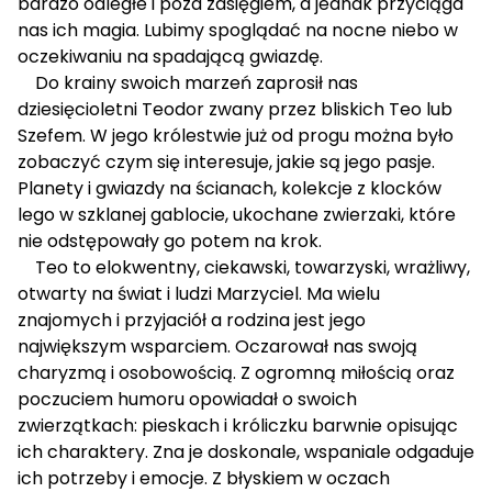
bardzo odległe i poza zasięgiem, a jednak przyciąga
nas ich magia. Lubimy spoglądać na nocne niebo w
oczekiwaniu na spadającą gwiazdę.
Do krainy swoich marzeń zaprosił nas
dziesięcioletni Teodor zwany przez bliskich Teo lub
Szefem. W jego królestwie już od progu można było
zobaczyć czym się interesuje, jakie są jego pasje.
Planety i gwiazdy na ścianach, kolekcje z klocków
lego w szklanej gablocie, ukochane zwierzaki, które
nie odstępowały go potem na krok.
Teo to elokwentny, ciekawski, towarzyski, wrażliwy,
otwarty na świat i ludzi Marzyciel. Ma wielu
znajomych i przyjaciół a rodzina jest jego
największym wsparciem. Oczarował nas swoją
charyzmą i osobowością. Z ogromną miłością oraz
poczuciem humoru opowiadał o swoich
zwierzątkach: pieskach i króliczku barwnie opisując
ich charaktery. Zna je doskonale, wspaniale odgaduje
ich potrzeby i emocje. Z błyskiem w oczach