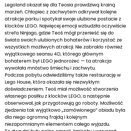
Legoland okazał się dla Teosia prawdziwą krainą
marzeń. Chłopiec z zachwytem odkrywał kolejne
atrakcje parku i spotykał swoje ulubione postacie z
klocków LEGO. Najwięcej emocji wzbudziła oczywiście
strefa Ninjago, gdzie Teoś mógł przenieść się do
świata swoich ulubionych bohaterów i korzystać ze
wszystkich możliwych atrakcji. Nie zabrakło również
wyjątkowego seansu 4D, którego głównym
bohaterem był LEGO jednorożec — ta atrakcja
wywołała mnóstwo śmiechu i zachwytu.
Podczas pobytu odwiedziliśmy także restaurację w
Lego House, która okazała się niezwykłym
doświadczeniem. Teoś miał możliwość stworzenia
własnego posiłku z klocków LEGO, a następnie
obserwował, jak przygotowują go roboty. Możliwość
zjedzenia tak wyjątkowo „zamówionego” obiadu była
dla niego ogromną frajdą i kolejnym
niezapomnianym elementem całego wyjazdu.