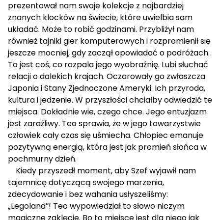
prezentował nam swoje kolekcje z najbardziej
znanych klocków na świecie, które uwielbia sam
układać. Może to robić godzinami. Przybliżył nam
również tajniki gier komputerowych i rozpromienił się
jeszcze mocniej, gdy zaczął opowiadać o podróżach.
To jest coś, co rozpala jego wyobraźnię. Lubi słuchać
relacji o dalekich krajach. Oczarowały go zwłaszcza
Japonia i Stany Zjednoczone Ameryki. Ich przyroda,
kultura i jedzenie. W przyszłości chciałby odwiedzić te
miejsca. Dokładnie wie, czego chce. Jego entuzjazm
jest zaraźliwy. Teo sprawia, że w jego towarzystwie
człowiek cały czas się uśmiecha. Chłopiec emanuje
pozytywną energią, która jest jak promień słońca w
pochmurny dzień.
Kiedy przyszedł moment, aby Szef wyjawił nam
tajemnicę dotyczącą swojego marzenia,
zdecydowanie i bez wahania usłyszeliśmy:
„Legoland”! Teo wypowiedział to słowo niczym
magiczne zaklęcie. Bo to miejsce jest dla niego jak