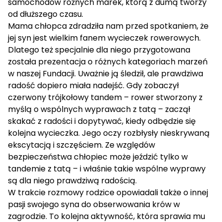
samochodów różnych marek, którą z dumą tworzy
od dłuższego czasu.
Mama chłopca zdradziła nam przed spotkaniem, że
jej syn jest wielkim fanem wycieczek rowerowych.
Dlatego też specjalnie dla niego przygotowana
została prezentacja o różnych kategoriach marzeń
w naszej Fundacji. Uważnie ją śledził, ale prawdziwa
radość dopiero miała nadejść. Gdy zobaczył
czerwony trójkołowy tandem – rower stworzony z
myślą o wspólnych wyprawach z tatą – zaczął
skakać z radości i dopytywać, kiedy odbędzie się
kolejna wycieczka. Jego oczy rozbłysły nieskrywaną
ekscytacją i szczęściem. Ze względów
bezpieczeństwa chłopiec może jeździć tylko w
tandemie z tatą – i właśnie takie wspólne wyprawy
są dla niego prawdziwą radością.
W trakcie rozmowy rodzice opowiadali także o innej
pasji swojego syna do obserwowania krów w
zagrodzie. To kolejna aktywność, która sprawia mu