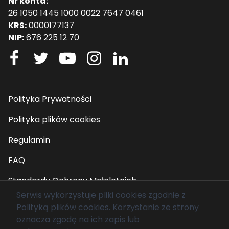
Nr konta:
26 1050 1445 1000 0022 7647 0461
KRS:
0000177137
NIP:
676 225 12 70
Polityka Prywatności
Polityka plików cookies
Regulamin
FAQ
Standardy Ochrony Małoletnich
Serwis wykorzystuje pliki cookies zgodnie z
Polityką plików cookies
. Korzystanie ze strony
© 2026 Fundacja Mam Marzenie. Wszelkie prawa
oznacza zgodę na ich zapis lub
zastrzeżone.