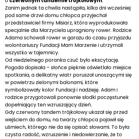
o
czerwonym tandemie trójkołowym
.
Zanim jednak ta chwila nastąpiła, kilka dni wcześniej
pod same drzwi domu chłopca przyjechał
przedstawiciel firmy Misiarz, która wyprodukowała
specjalnie dla Marzyciela upragniony rower. Rodzice
Adama schowali rower w garażu do czasu przyjazdu
wolontariuszy Fundacji Mam Marzenie i utrzymali
wszystko w tajemnicy.
Od niedzielnego poranka czuć było ekscytację.
Pogoda dopisała – słońce pięknie oświetlało miejsce
spotkania, a delikatny wiatr poruszał unoszącymi się
w powietrzu zielonymi balonami, które
symbolizowały kolor Fundacji i nadzieję. Adam i
rodzice przygotowali ponownie słodki poczęstunek
dopełniający ten wzruszający dzień.
Gdy czerwony tandem trójkołowy ukazał się przed
wejściem do domu, na twarzy chłopca pojawił się
uśmiech, którego nie da się opisać słowami. To była
czysta radość, wzruszenie i niedowierzanie, że to