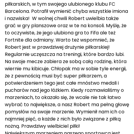
piłkarskich, w tym swojego ulubionego klubu FC
Barcelona. Potrafił wymienić chyba wszystkie imiona
i nazwiska! W wolnej chwili Robert uwielbia także
grać w gry planszowe oraz w te na konsoli. Myślę, że
to oczywiste, że jego ulubiona gra to Fifa ale też
Fortnite dla odmiany. Warto też wspomnieć, że
Robert jest w prawdziwej drużynie piłkarskiej!
Regularnie uczęszcza na treningi, które bardzo lubi.
Na swoje mecze zabiera ze sobą całą rodzinę, która
wiernie mu kibicuje. Chłopak ma w sobie tyle energii,
że z pewnością musi być super piłkarzem, a
potwierdzeniem tego jest całe mnóstwo medali i
pucharów nad jego łóżkiem. Kiedy rozmawialiśmy o
marzeniach, to okazało się, że wcale nie tak łatwo
wybrać to największe, a nasz Robert ma pełną głowę
pomysłów na swoje marzenie. Wymienił nam ich co
najmniej pięć, a każde z nich było związane z piłką
nożną. Prawdziwy wielbiciel piłki!
Największym marzeniem naszego sportowca jest