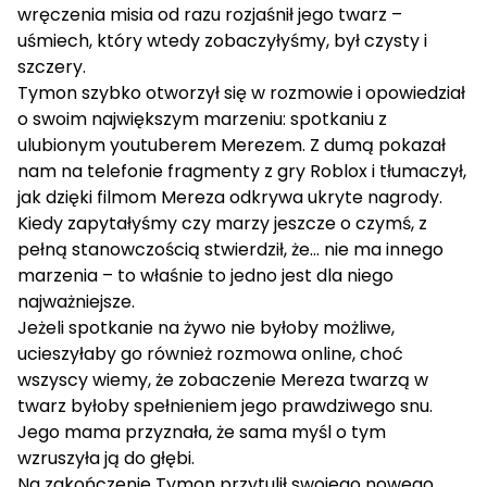
wręczenia misia od razu rozjaśnił jego twarz –
uśmiech, który wtedy zobaczyłyśmy, był czysty i
szczery.
Tymon szybko otworzył się w rozmowie i opowiedział
o swoim największym marzeniu: spotkaniu z
ulubionym youtuberem Merezem. Z dumą pokazał
nam na telefonie fragmenty z gry Roblox i tłumaczył,
jak dzięki filmom Mereza odkrywa ukryte nagrody.
Kiedy zapytałyśmy czy marzy jeszcze o czymś, z
pełną stanowczością stwierdził, że… nie ma innego
marzenia – to właśnie to jedno jest dla niego
najważniejsze.
Jeżeli spotkanie na żywo nie byłoby możliwe,
ucieszyłaby go również rozmowa online, choć
wszyscy wiemy, że zobaczenie Mereza twarzą w
twarz byłoby spełnieniem jego prawdziwego snu.
Jego mama przyznała, że sama myśl o tym
wzruszyła ją do głębi.
Na zakończenie Tymon przytulił swojego nowego