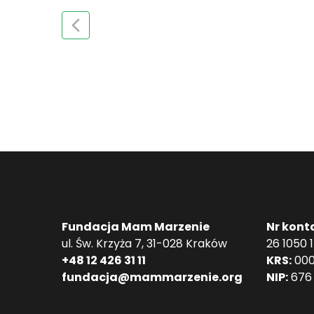
Fundacja Mam Marzenie
Nr kont
ul. Św. Krzyża 7, 31-028 Kraków
26 1050 
+48 12 426 31 11
KRS:
000
fundacja@mammarzenie.org
NIP:
676 