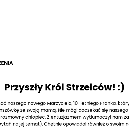
ZENIA
Przyszły Król Strzelców! :)
ć naszego nowego Marzyciela, 10-letniego Franka, który
lanszówkę ze swoją mamą. Nie mógł doczekać się naszego s
o rozmowny chłopiec. Z entuzjazmem wytłumaczył nam zasa
pytań na jej temat). Chętnie opowiadał również o swoim n