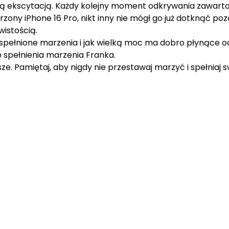
 ekscytacją. Każdy kolejny moment odkrywania zawartośc
zony iPhone 16 Pro, nikt inny nie mógł go już dotknąć poz
wistością.
spełnione marzenia i jak wielką moc ma dobro płynące od 
o spełnienia marzenia Franka.
ze. Pamiętaj, aby nigdy nie przestawaj marzyć i spełniaj 