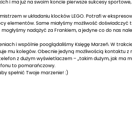
skich i ma już na swoim koncie pierwsze sukcesy sportowe
m mistrzem w układaniu klocków LEGO. Potrafi w ekspreso
sięcy elementów. Same miałyśmy możliwość doświadczyć t
e mogłyśmy nadążyć za Frankiem, a jedyne co do nas nal
iach i wspólnie pooglądaliśmy Księgę Marzeń. W trakcie 
kuje mu kolegów. Obecnie jedyną możliwością kontaktu z 
telefon z dużym wyświetlaczem – „takim dużym, jak ma 
lefonu to pomarańczowy.
by spełnić Twoje marzenie! :)