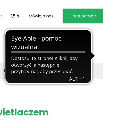
t
1,5 %
Mówią o nas
Chcę pomóc
Byli z nami
Zgłoś marzyciela
wietlaczem