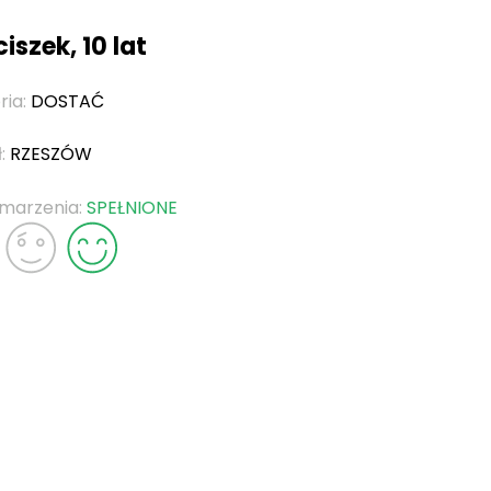
iszek, 10 lat
ria:
DOSTAĆ
ł:
RZESZÓW
 marzenia:
SPEŁNIONE