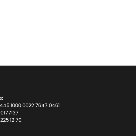
a:
1445 1000 0022 7647 0461
0177137
225 12 70