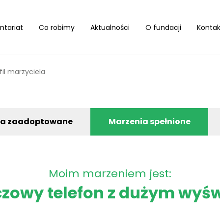
ntariat
Co robimy
Aktualności
O fundacji
Kontak
fil marzyciela
ia zaadoptowane
Marzenia spełnione
Moim marzeniem jest:
owy telefon z dużym wyś