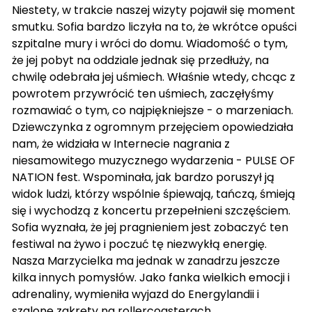
Niestety, w trakcie naszej wizyty pojawił się moment
smutku. Sofia bardzo liczyła na to, że wkrótce opuści
szpitalne mury i wróci do domu. Wiadomość o tym,
że jej pobyt na oddziale jednak się przedłuży, na
chwilę odebrała jej uśmiech. Właśnie wtedy, chcąc z
powrotem przywrócić ten uśmiech, zaczęłyśmy
rozmawiać o tym, co najpiękniejsze - o marzeniach.
Dziewczynka z ogromnym przejęciem opowiedziała
nam, że widziała w Internecie nagrania z
niesamowitego muzycznego wydarzenia - PULSE OF
NATION fest. Wspominała, jak bardzo poruszył ją
widok ludzi, którzy wspólnie śpiewają, tańczą, śmieją
się i wychodzą z koncertu przepełnieni szczęściem.
Sofia wyznała, że jej pragnieniem jest zobaczyć ten
festiwal na żywo i poczuć tę niezwykłą energię.
Nasza Marzycielka ma jednak w zanadrzu jeszcze
kilka innych pomysłów. Jako fanka wielkich emocji i
adrenaliny, wymieniła wyjazd do Energylandii i
szalone zakręty na rollercoasterach.