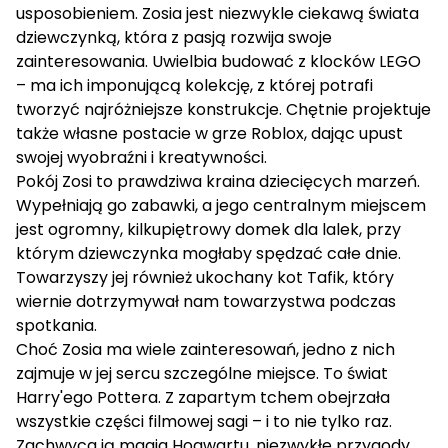
usposobieniem. Zosia jest niezwykle ciekawą świata
dziewczynką, która z pasją rozwija swoje
zainteresowania. Uwielbia budować z klocków LEGO
– ma ich imponującą kolekcję, z której potrafi
tworzyć najróżniejsze konstrukcje. Chętnie projektuje
także własne postacie w grze Roblox, dając upust
swojej wyobraźni i kreatywności.
Pokój Zosi to prawdziwa kraina dziecięcych marzeń.
Wypełniają go zabawki, a jego centralnym miejscem
jest ogromny, kilkupiętrowy domek dla lalek, przy
którym dziewczynka mogłaby spędzać całe dnie.
Towarzyszy jej również ukochany kot Tafik, który
wiernie dotrzymywał nam towarzystwa podczas
spotkania.
Choć Zosia ma wiele zainteresowań, jedno z nich
zajmuje w jej sercu szczególne miejsce. To świat
Harry'ego Pottera. Z zapartym tchem obejrzała
wszystkie części filmowej sagi – i to nie tylko raz.
Zachwyca ją magia Hogwartu, niezwykłe przygody