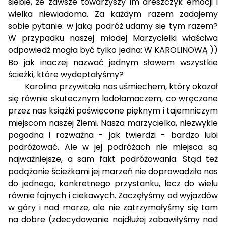
siebie, że zawsze towarzyszy im dreszczyk emocji i
wielka niewiadoma. Za każdym razem zadajemy
sobie pytanie: w jaką podróż udamy się tym razem?
W przypadku naszej młodej Marzycielki właściwa
odpowiedź mogła być tylko jedna: W KAROLINOWĄ ))
Bo jak inaczej nazwać jednym słowem wszystkie
ścieżki, które wydeptałyśmy?
Karolina przywitała nas uśmiechem, który okazał
się równie skutecznym lodołamaczem, co wręczone
przez nas książki poświęcone pięknym i tajemniczym
miejscom naszej Ziemi. Nasza marzycielka, niezwykle
pogodna i rozważna - jak twierdzi - bardzo lubi
podróżować. Ale w jej podróżach nie miejsca są
najważniejsze, a sam fakt podróżowania. Stąd też
podążanie ścieżkami jej marzeń nie doprowadziło nas
do jednego, konkretnego przystanku, lecz do wielu
równie fajnych i ciekawych. Zaczęłyśmy od wyjazdów
w góry i nad morze, ale nie zatrzymałyśmy się tam
na dobre (zdecydowanie najdłużej zabawiłyśmy nad