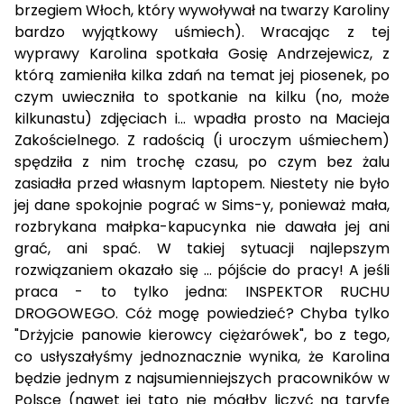
brzegiem Włoch, który wywoływał na twarzy Karoliny
bardzo wyjątkowy uśmiech). Wracając z tej
wyprawy Karolina spotkała Gosię Andrzejewicz, z
którą zamieniła kilka zdań na temat jej piosenek, po
czym uwieczniła to spotkanie na kilku (no, może
kilkunastu) zdjęciach i... wpadła prosto na Macieja
Zakościelnego. Z radością (i uroczym uśmiechem)
spędziła z nim trochę czasu, po czym bez żalu
zasiadła przed własnym laptopem. Niestety nie było
jej dane spokojnie pograć w Sims-y, ponieważ mała,
rozbrykana małpka-kapucynka nie dawała jej ani
grać, ani spać. W takiej sytuacji najlepszym
rozwiązaniem okazało się ... pójście do pracy! A jeśli
praca - to tylko jedna: INSPEKTOR RUCHU
DROGOWEGO. Cóż mogę powiedzieć? Chyba tylko
"Drżyjcie panowie kierowcy ciężarówek", bo z tego,
co usłyszałyśmy jednoznacznie wynika, że Karolina
będzie jednym z najsumienniejszych pracowników w
Polsce (nawet jej tato nie mógłby liczyć na taryfę