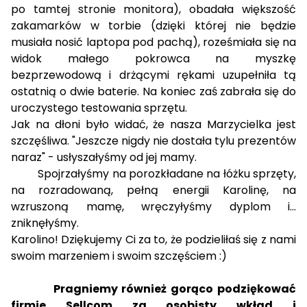
po tamtej stronie monitora), obadała większość
zakamarków w torbie (dzięki której nie będzie
musiała nosić laptopa pod pachą), roześmiała się na
widok małego pokrowca na myszkę
bezprzewodową i drżącymi rękami uzupełniła tą
ostatnią o dwie baterie. Na koniec zaś zabrała się do
uroczystego testowania sprzętu.
Jak na dłoni było widać, że nasza Marzycielka jest
szczęśliwa. "Jeszcze nigdy nie dostała tylu prezentów
naraz" - usłyszałyśmy od jej mamy.
Spojrzałyśmy na porozkładane na łóżku sprzęty,
na rozradowaną, pełną energii Karolinę, na
wzruszoną mamę, wręczyłyśmy dyplom i...
zniknęłyśmy.
Karolino! Dziękujemy Ci za to, że podzieliłaś się z nami
swoim marzeniem i swoim szczęściem :)
Pragniemy również gorąco podziękować
firmie Sellcom za osobisty wkład i