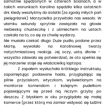
samotnie spędzonych w czterech ścianach, a w
takich warunkach Karolina spędziła kilka ostatnich
dni. Kiedy weszłyśmy do izolatki (za zgodą miłych pań
pielęgniarek) Marzycielka przywitała nas wesoło. W
ułamku sekundy sprytnie zawiązała na głowie
niebieską chusteczkę i z uśmiechem na ustach
czekała na to, co się za chwilę wydarzy.
Nie musiała czekać długo. Duże pudło, podane przez
Martę, wywołało na Karolinowej twarzy
natychmiastową reakcję. Jej oczy, usta, dłonie -
wszystko zdawało się potwierdzać, że oto spełnia się
jej marzenie: staje się właścicielką laptopa.
Z zapałem wysłuchała krótkiego instruktażu,
zapamiętując podawane hasła, przyglądając się
pilnie przyciskom, wtyczkom, wyświetlanym na
monitorze komendom i kolejnym pudełkom
pojawiającymi się przed nią niczym grzyby po
deszczu. Z błyskiem w oku przyglądała się małej
kamerce (przez którą ma zamiar widywać się ludźmi