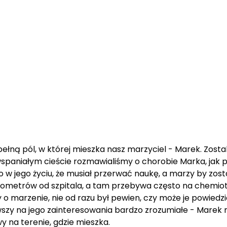
ną pól, w której mieszka nasz marzyciel - Marek. Zostali
 wspaniałym cieście rozmawialiśmy o chorobie Marka, jak
 to w jego życiu, że musiał przerwać naukę, a marzy by zo
ilometrów od szpitala, a tam przebywa często na chemiot
marzenie, nie od razu był pewien, czy może je powiedzie
ywszy na jego zainteresowania bardzo zrozumiałe - Marek
iwy na terenie, gdzie mieszka.