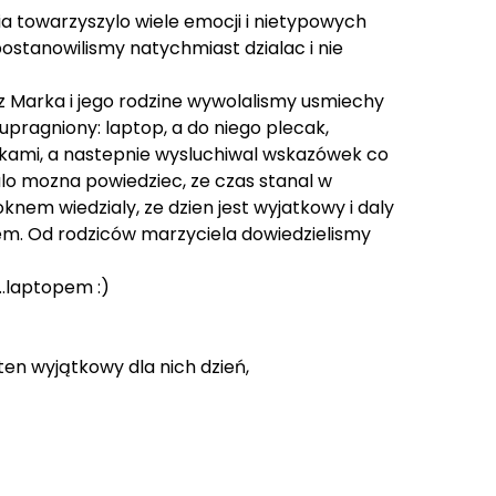
 towarzyszylo wiele emocji i nietypowych
ostanowilismy natychmiast dzialac i nie
z Marka i jego rodzine wywolalismy usmiechy
pragniony: laptop, a do niego plecak,
zkami, a nastepnie wysluchiwal wskazówek co
alo mozna powiedziec, ze czas stanal w
knem wiedzialy, ze dzien jest wyjatkowy i daly
iem. Od rodziców marzyciela dowiedzielismy
..laptopem :)
ten wyjątkowy dla nich dzień,