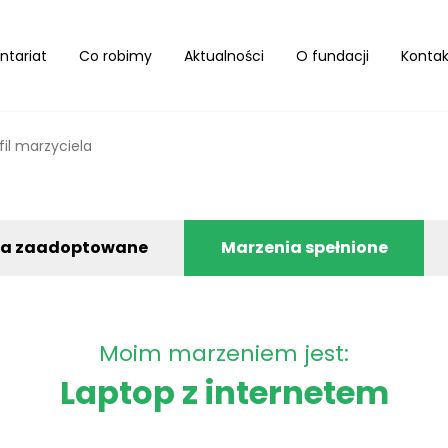
ntariat
Co robimy
Aktualności
O fundacji
Kontak
fil marzyciela
ia zaadoptowane
Marzenia spełnione
Moim marzeniem jest:
Laptop z internetem