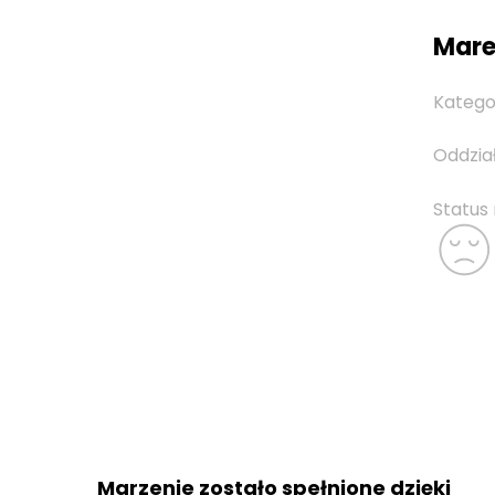
Marek
Katego
Oddzia
Status
Marzenie zostało spełnione dzięki