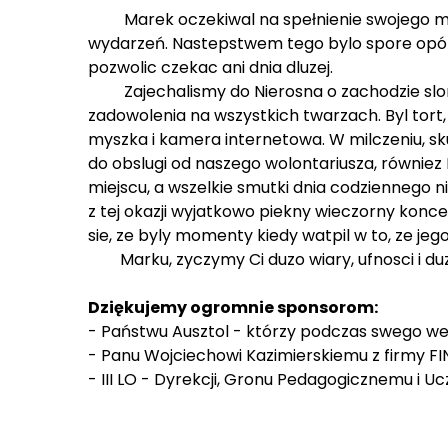
Marek oczekiwal na spełnienie swojego marz
wydarzeń. Nastepstwem tego bylo spore opózni
pozwolic czekac ani dnia dluzej.
Zajechalismy do Nierosna o zachodzie slonca
zadowolenia na wszystkich twarzach. Byl tort
myszka i kamera internetowa. W milczeniu, s
do obslugi od naszego wolontariusza, równiez
miejscu, a wszelkie smutki dnia codziennego ni
z tej okazji wyjatkowo piekny wieczorny konc
sie, ze byly momenty kiedy watpil w to, ze jeg
Marku, zyczymy Ci duzo wiary, ufnosci i duz
Dziękujemy ogromnie sponsorom:
- Państwu Ausztol - którzy podczas swego wese
- Panu Wojciechowi Kazimierskiemu z firmy F
- III LO - Dyrekcji, Gronu Pedagogicznemu i U