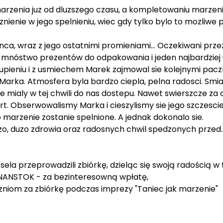
enia juz od dluzszego czasu, a kompletowaniu marzenia
enie w jego spelnieniu, wiec gdy tylko bylo to mozliwe p
, wraz z jego ostatnimi promieniami... Oczekiwani prze
, mnóstwo prezentów do odpakowania i jeden najbardziej u
kupieniu i z usmiechem Marek zajmowal sie kolejnymi pac
 Marka. Atmosfera byla bardzo ciepla, pelna radosci. Smi
e mialy w tej chwili do nas dostepu. Nawet swierszcze za o
ert. Obserwowalismy Marka i cieszylismy sie jego szczesc
o marzenie zostanie spelnione. A jednak dokonalo sie.
o, duzo zdrowia oraz radosnych chwil spedzonych przed.
la przeprowadzili zbiórkę, dzieląc się swoją radością w 
INANSTOK - za bezinteresowną wpłatę,
czniom za zbiórkę podczas imprezy "Taniec jak marzenie"