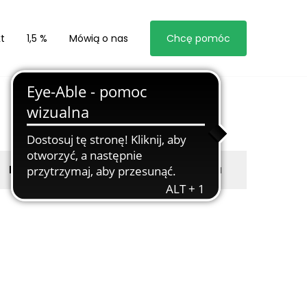
t
1,5 %
Mówią o nas
Chcę pomóc
Byli z nami
Zgłoś marzyciela