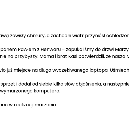
zawisły chmury, a zachodni wiatr przyniósł ochłodzenie
 panem Pawłem z Henwaru – zapukaliśmy do drzwi Marzycie
ufnie na przybyszy. Mama i brat Kasi potwierdzili, że nas
ło już miejsce na długo wyczekiwanego laptopa. Uśmiech K
przęt i dodał od siebie kilka słów objaśnienia, a następn
m wymarzonego komputera.
oc w realizacji marzenia.