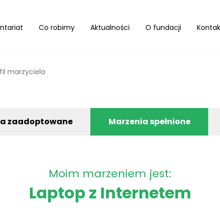
ntariat
Co robimy
Aktualności
O fundacji
Kontak
fil marzyciela
ia zaadoptowane
Marzenia spełnione
Moim marzeniem jest:
Laptop z Internetem