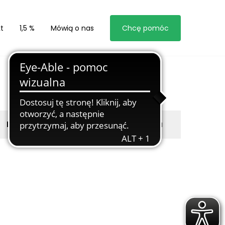
t
1,5 %
Mówią o nas
Chcę pomóc
Byli z nami
Zgłoś marzyciela