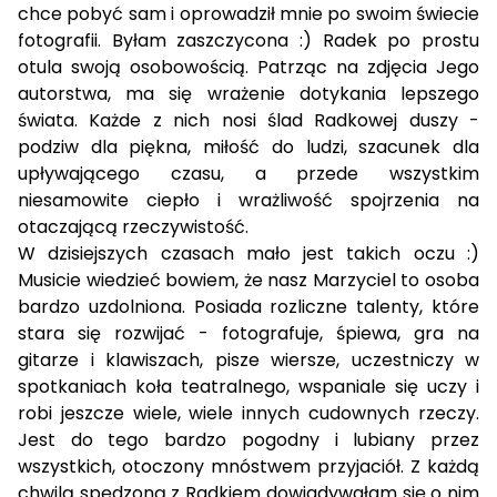
chce pobyć sam i oprowadził mnie po swoim świecie
fotografii. Byłam zaszczycona :) Radek po prostu
otula swoją osobowością. Patrząc na zdjęcia Jego
autorstwa, ma się wrażenie dotykania lepszego
świata. Każde z nich nosi ślad Radkowej duszy -
podziw dla piękna, miłość do ludzi, szacunek dla
upływającego czasu, a przede wszystkim
niesamowite ciepło i wrażliwość spojrzenia na
otaczającą rzeczywistość.
W dzisiejszych czasach mało jest takich oczu :)
Musicie wiedzieć bowiem, że nasz Marzyciel to osoba
bardzo uzdolniona. Posiada rozliczne talenty, które
stara się rozwijać - fotografuje, śpiewa, gra na
gitarze i klawiszach, pisze wiersze, uczestniczy w
spotkaniach koła teatralnego, wspaniale się uczy i
robi jeszcze wiele, wiele innych cudownych rzeczy.
Jest do tego bardzo pogodny i lubiany przez
wszystkich, otoczony mnóstwem przyjaciół. Z każdą
chwilą spędzoną z Radkiem dowiadywałam się o nim