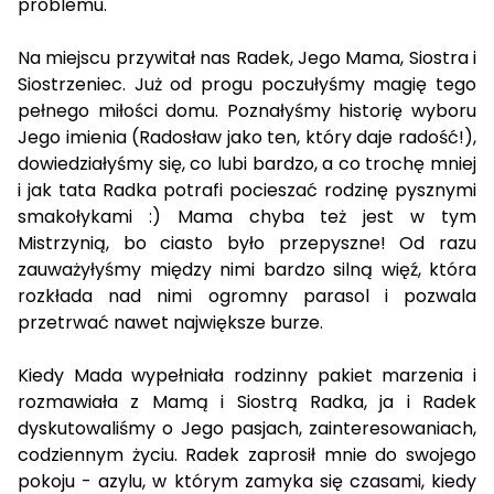
problemu.
Na miejscu przywitał nas Radek, Jego Mama, Siostra i
Siostrzeniec. Już od progu poczułyśmy magię tego
pełnego miłości domu. Poznałyśmy historię wyboru
Jego imienia (Radosław jako ten, który daje radość!),
dowiedziałyśmy się, co lubi bardzo, a co trochę mniej
i jak tata Radka potrafi pocieszać rodzinę pysznymi
smakołykami :) Mama chyba też jest w tym
Mistrzynią, bo ciasto było przepyszne! Od razu
zauważyłyśmy między nimi bardzo silną więź, która
rozkłada nad nimi ogromny parasol i pozwala
przetrwać nawet największe burze.
Kiedy Mada wypełniała rodzinny pakiet marzenia i
rozmawiała z Mamą i Siostrą Radka, ja i Radek
dyskutowaliśmy o Jego pasjach, zainteresowaniach,
codziennym życiu. Radek zaprosił mnie do swojego
pokoju - azylu, w którym zamyka się czasami, kiedy