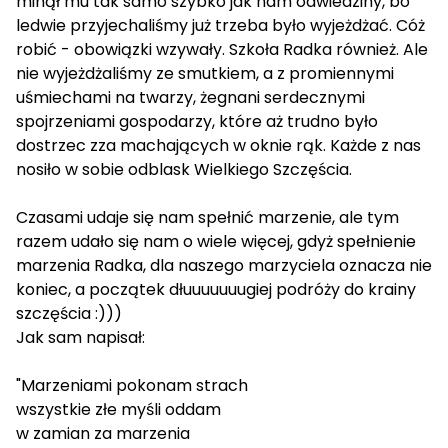
minął mu tak samo szybko jak nam odwiedziny, bo
ledwie przyjechaliśmy już trzeba było wyjeżdżać. Cóż
robić - obowiązki wzywały. Szkoła Radka również. Ale
nie wyjeżdżaliśmy ze smutkiem, a z promiennymi
uśmiechami na twarzy, żegnani serdecznymi
spojrzeniami gospodarzy, które aż trudno było
dostrzec zza machających w oknie rąk. Każde z nas
nosiło w sobie odblask Wielkiego Szczęścia.
Czasami udaje się nam spełnić marzenie, ale tym
razem udało się nam o wiele więcej, gdyż spełnienie
marzenia Radka, dla naszego marzyciela oznacza nie
koniec, a początek dłuuuuuuugiej podróży do krainy
szczęścia :)))
Jak sam napisał:
"Marzeniami pokonam strach
wszystkie złe myśli oddam
w zamian za marzenia