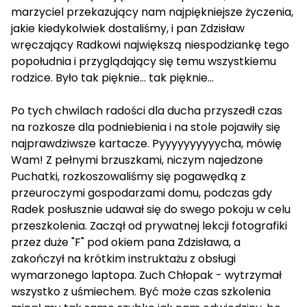
marzyciel przekazujący nam najpiękniejsze życzenia,
jakie kiedykolwiek dostaliśmy, i pan Zdzisław
wręczający Radkowi największą niespodziankę tego
popołudnia i przyglądający się temu wszystkiemu
rodzice. Było tak pięknie... tak pięknie...
Po tych chwilach radości dla ducha przyszedł czas
na rozkosze dla podniebienia i na stole pojawiły się
najprawdziwsze kartacze. Pyyyyyyyyyycha, mówię
Wam! Z pełnymi brzuszkami, niczym najedzone
Puchatki, rozkoszowaliśmy się pogawędką z
przeuroczymi gospodarzami domu, podczas gdy
Radek posłusznie udawał się do swego pokoju w celu
przeszkolenia. Zaczął od prywatnej lekcji fotografiki
przez duże "F" pod okiem pana Zdzisława, a
zakończył na krótkim instruktażu z obsługi
wymarzonego laptopa. Zuch Chłopak - wytrzymał
wszystko z uśmiechem. Być może czas szkolenia