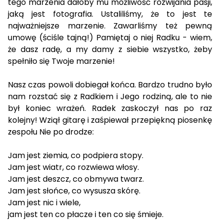
tego marzenia dałoby mu możliwość rozwijania pasji,
jaką jest fotografia. Ustaliliśmy, że to jest te
najważniejsze marzenie. Zawarliśmy też pewną
umowę (ściśle tajną!) Pamiętaj o niej Radku - wiem,
że dasz radę, a my damy z siebie wszystko, żeby
spełniło się Twoje marzenie!
Nasz czas powoli dobiegał końca. Bardzo trudno było
nam rozstać się z Radkiem i Jego rodziną, ale to nie
był koniec wrażeń. Radek zaskoczył nas po raz
kolejny! Wziął gitarę i zaśpiewał przepiękną piosenkę
zespołu Nie po drodze:
Jam jest ziemia, co podpiera stopy.
Jam jest wiatr, co rozwiewa włosy.
Jam jest deszcz, co obmywa twarz.
Jam jest słońce, co wysusza skórę.
Jam jest nic i wiele,
jam jest ten co płacze i ten co się śmieje.