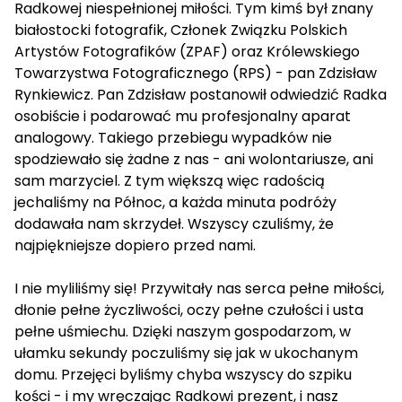
Radkowej niespełnionej miłości. Tym kimś był znany
białostocki fotografik, Członek Związku Polskich
Artystów Fotografików (ZPAF) oraz Królewskiego
Towarzystwa Fotograficznego (RPS) - pan Zdzisław
Rynkiewicz. Pan Zdzisław postanowił odwiedzić Radka
osobiście i podarować mu profesjonalny aparat
analogowy. Takiego przebiegu wypadków nie
spodziewało się żadne z nas - ani wolontariusze, ani
sam marzyciel. Z tym większą więc radością
jechaliśmy na Północ, a każda minuta podróży
dodawała nam skrzydeł. Wszyscy czuliśmy, że
najpiękniejsze dopiero przed nami.
I nie myliliśmy się! Przywitały nas serca pełne miłości,
dłonie pełne życzliwości, oczy pełne czułości i usta
pełne uśmiechu. Dzięki naszym gospodarzom, w
ułamku sekundy poczuliśmy się jak w ukochanym
domu. Przejęci byliśmy chyba wszyscy do szpiku
kości - i my wręczając Radkowi prezent, i nasz