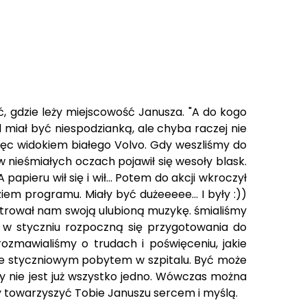
ć, gdzie leży miejscowość Janusza. "A do kogo
 miał być niespodzianką, ale chyba raczej nie
więc widokiem białego Volvo. Gdy weszliśmy do
 nieśmiałych oczach pojawił się wesoły blask.
pieru wił się i wił... Potem do akcji wkroczył
ziem programu. Miały być dużeeeee... I były :))
trował nam swoją ulubioną muzykę. śmialiśmy
uż w styczniu rozpoczną się przygotowania do
zmawialiśmy o trudach i poświęceniu, jakie
ą ze styczniowym pobytem w szpitalu. Być może
dy nie jest już wszystko jedno. Wówczas można
my towarzyszyć Tobie Januszu sercem i myślą.