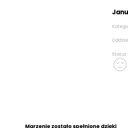
Janus
Katego
Oddzia
Status
Społeczne Liceum
Ogólnokształcące i
Marzenie zostało spełnione dzięki