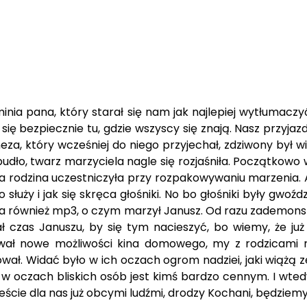
inia pana, który starał się nam jak najlepiej wytłumaczy
ę bezpiecznie tu, gdzie wszyscy się znają. Nasz przyjazd
neza, który wcześniej do niego przyjechał, zdziwony był 
dło, twarz marzyciela nagle się rozjaśniła. Początkowo w
 rodzina uczestniczyła przy rozpakowywaniu marzenia. A pa
służy i jak się skręca głośniki. No bo głośniki były gwoźd
za również mp3, o czym marzył Janusz. Od razu zademons
miał czas Januszu, by się tym nacieszyć, bo wiemy, że j
ywał nowe możliwości kina domowego, my z rodzicami ro
ował. Widać było w ich oczach ogrom nadziei, jaki wiąż
le w oczach bliskich osób jest kimś bardzo cennym. I wte
teście dla nas już obcymi ludźmi, drodzy Kochani, będzie