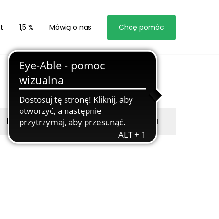
t
1,5 %
Mówią o nas
Chcę pomóc
Byli z nami
Zgłoś marzyciela