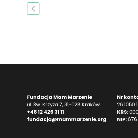
Fundacja Mam Marzenie
Nr kont
ul. Św. Krzyża 7, 31-028 Kraków
26 1050 
+48 12 426 31 11
KRS:
000
fundacja@mammarzenie.org
NIP:
676 