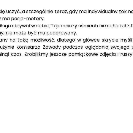
 się uczyć, a szczególnie teraz, gdy ma indywidualny tok 
 iż ma pasję-motory.
 długo skrywał w sobie. Tajemniczy uśmiech nie schodził z
czny, nie może być mu podarowany.
wany na taką możliwość, dlatego w główce skrycie myśl
ynie komisarza Zawady podczas oglądania swojego ulub
inął czas. Zrobiliśmy jeszcze pamiątkowe zdjęcia i rus