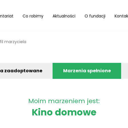
ntariat
Co robimy
Aktualności
O fundacji
Kontak
fil marzyciela
ia zaadoptowane
Marzenia spełnione
Moim marzeniem jest:
Kino domowe