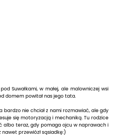
 pod Suwałkami, w małej, ale malowniczej wsi
zed domem powitał nas jego tata.
za bardzo nie chciał z nami rozmawiać, ale gdy
esuje się motoryzacją i mechaniką. Tu rodzice
wać albo teraz, gdy pomaga ojcu w naprawach i
z nawet przewiózł sąsiadkę:)