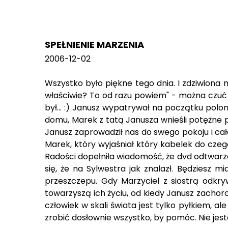
SPEŁNIENIE MARZENIA
2006-12-02
Wszystko było piękne tego dnia. I zdziwiona m
właściwie? To od razu powiem" - można czuć si
był... :) Janusz wypatrywał na początku polo
domu, Marek z tatą Janusza wnieśli potężne pu
Janusz zaprowadził nas do swego pokoju i cała
Marek, który wyjaśniał który kabelek do czego 
Radości dopełniła wiadomość, że dvd odtwar
się, że na Sylwestra jak znalazł. Będziesz 
przeszczepu. Gdy Marzyciel z siostrą odkr
towarzyszą ich życiu, od kiedy Janusz zachor
człowiek w skali świata jest tylko pyłkiem, a
zrobić dosłownie wszystko, by pomóc. Nie jes