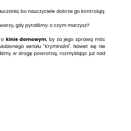
nauczania, bo nauczyciele dobrze go kontrolują.
 twarzy, gdy pytaliśmy: o czym marzysz?
i o
kinie domowym
, by za jego sprawą móc
ionego serialu "Kryminalni". Nawet się nie
zyliśmy w drogę powrotną, rozmyślając już nad