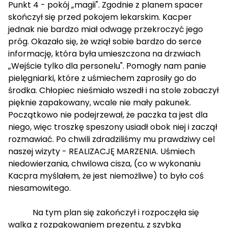
Punkt 4 - pokój „magii". Zgodnie z planem spacer
skończył się przed pokojem lekarskim. Kacper
jednak nie bardzo miał odwagę przekroczyć jego
próg. Okazało się, że wziął sobie bardzo do serce
informację, która była umieszczona na drzwiach
„Wejście tylko dla personelu". Pomogły nam panie
pielęgniarki, które z uśmiechem zaprosiły go do
środka. Chłopiec nieśmiało wszedł i na stole zobaczył
pięknie zapakowany, wcale nie mały pakunek.
Początkowo nie podejrzewał, że paczka ta jest dla
niego, więc troszkę speszony usiadł obok niej i zaczął
rozmawiać. Po chwili zdradziliśmy mu prawdziwy cel
naszej wizyty - REALIZACJĘ MARZENIA. Uśmiech
niedowierzania, chwilowa cisza, (co w wykonaniu
Kacpra myślałem, że jest niemożliwe) to było coś
niesamowitego.
Na tym plan się zakończył i rozpoczęła się
walka z rozpakowaniem prezentu, z szybką