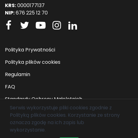
KRS:
0000177137
NIP:
676 225 12 70
Polityka Prywatności
Polityka plików cookies
Regulamin
FAQ
Standardy Ochrony Małoletnich
Serwis wykorzystuje pliki cookies zgodnie z
Polityką plików cookies
. Korzystanie ze strony
© 2026 Fundacja Mam Marzenie. Wszelkie prawa
oznacza zgodę na ich zapis lub
zastrzeżone.
wykorzystanie.