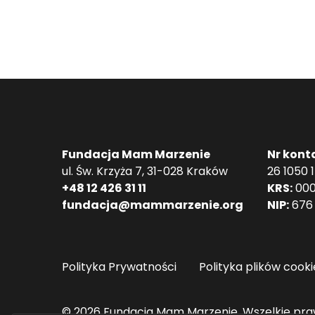
Fundacja Mam Marzenie
Nr kont
ul. Św. Krzyża 7, 31-028 Kraków
26 1050 
+48 12 426 31 11
KRS:
000
fundacja@mammarzenie.org
NIP:
676 
Polityka Prywatności
Polityka plików cooki
© 2026 Fundacja Mam Marzenie. Wszelkie pra