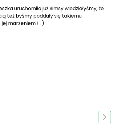
szka uruchomiła już Simsy wiedziałyśmy, że
cią też byśmy poddały się takiemu
jej marzeniem ! : )