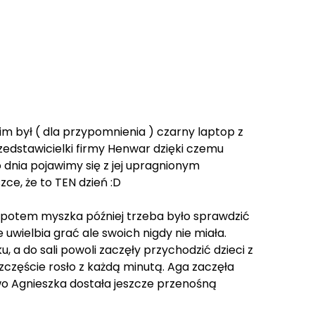
im był ( dla przypomnienia ) czarny laptop z
edstawicielki firmy Henwar dzięki czemu
 dnia pojawimy się z jej upragnionym
ce, że to TEN dzień :D
, potem myszka później trzeba było sprawdzić
e uwielbia grać ale swoich nigdy nie miała.
u, a do sali powoli zaczęły przychodzić dzieci z
 Szczęście rosło z każdą minutą. Aga zaczęła
o Agnieszka dostała jeszcze przenośną