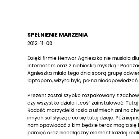
SPEŁNIENIE MARZENIA
2012-11-08
Dzięki firmie Henwar Agnieszka nie musiała dł
Internetem oraz z niebieską myszką ! Podczas
Agnieszka miała tego dnia sporą grupę odwied
laptopem, wizyta byłą pełna niedopowiedzeń al
Prezent został szybko rozpakowany z zachowa
czy wszystko działa i „coś” zainstalować. Tutaj
Radość marzycielki rosła a uśmiech ani na chwil
innych sal słysząc co się tutaj dzieje. Później
nam opowiadać z kim będzie teraz mogła się
pamięć oraz nieodłączny element każdej reali