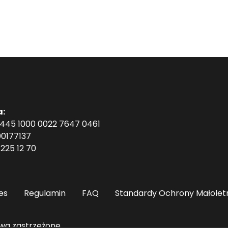
a:
1445 1000 0022 7647 0461
0177137
225 12 70
es
Regulamin
FAQ
Standardy Ochrony Małolet
wa zastrzeżone.