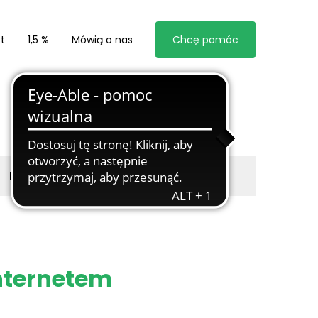
t
1,5 %
Mówią o nas
Chcę pomóc
Byli z nami
Zgłoś marzyciela
internetem