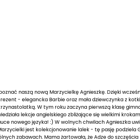
oznać naszą nową Marzycielkę Agnieszkę. Dzięki wcześ
asz prezent - elegancka Barbie oraz mała dziewczynka z ko
trzynastolatką. W tym roku zaczyna pierwszą klasę gimn
edziała lekcje angielskiego zbliżające się wielkimi krokami
uce nowego języka! :) W wolnych chwilach Agnieszka uwie
zycielki jest kolekcjonowanie lalek - tę pasję podziela Go
ólnych zabawach. Mama żartowała, że Adze do szczęścia 