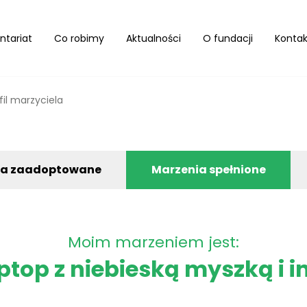
ntariat
Co robimy
Aktualności
O fundacji
Kontak
fil marzyciela
ia zaadoptowane
Marzenia spełnione
Moim marzeniem jest:
ptop z niebieską myszką i 