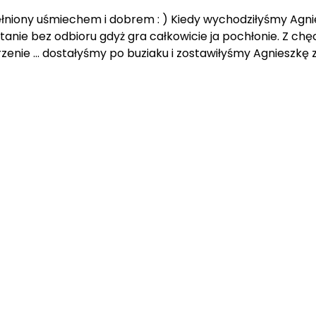
łniony uśmiechem i dobrem : ) Kiedy wychodziłyśmy Agnie
nie bez odbioru gdyż gra całkowicie ja pochłonie. Z chę
rzenie … dostałyśmy po buziaku i zostawiłyśmy Agnieszkę z 