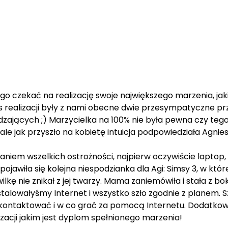
ugo czekać na realizację swoje największego marzenia, jak
 realizacji były z nami obecne dwie przesympatyczne prz
zających ;) Marzycielka na 100% nie była pewna czy tego
e jak przyszło na kobietę intuicja podpowiedziała Agniesz
niem wszelkich ostrożności, najpierw oczywiście laptop
 pojawiła się kolejna niespodzianka dla Agi: Simsy 3, w któr
kę nie znikał z jej twarzy. Mama zaniemówiła i stała z bok
 instalowałyśmy Internet i wszystko szło zgodnie z planem.
 kontaktować i w co grać za pomocą Internetu. Dodatkow
zacji jakim jest dyplom spełnionego marzenia!