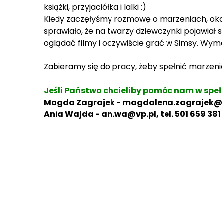
książki, przyjaciółka i lalki :)
Kiedy zaczęłyśmy rozmowę o marzeniach, okazał
sprawiało, że na twarzy dziewczynki pojawiał 
oglądać filmy i oczywiście grać w Simsy. Wym
Zabieramy się do pracy, żeby spełnić marzenie 
Jeśli Państwo chcieliby pomóc nam w speł
Magda Zagrajek - magdalena.zagrajek@ma
Ania Wajda - an.wa@vp.pl, tel. 501 659 381