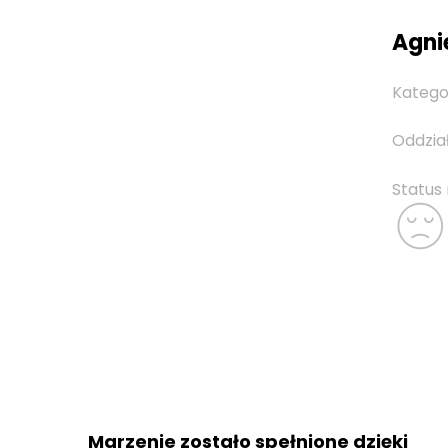
Agnie
Katego
Oddzia
Status
Marzenie zostało spełnione dzięki