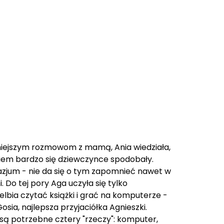
niejszym rozmowom z mamą, Ania wiedziała,
tkiem bardzo się dziewczynce spodobały.
azjum - nie da się o tym zapomnieć nawet w
. Do tej pory Aga uczyła się tylko
lbia czytać książki i grać na komputerze -
sia, najlepsza przyjaciółka Agnieszki.
są potrzebne cztery "rzeczy": komputer,