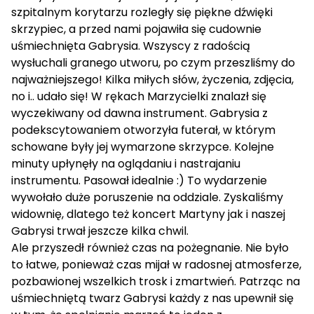
szpitalnym korytarzu rozległy się piękne dźwięki
skrzypiec, a przed nami pojawiła się cudownie
uśmiechnięta Gabrysia. Wszyscy z radością
wysłuchali granego utworu, po czym przeszliśmy do
najważniejszego! Kilka miłych słów, życzenia, zdjęcia,
no i.. udało się! W rękach Marzycielki znalazł się
wyczekiwany od dawna instrument. Gabrysia z
podekscytowaniem otworzyła futerał, w którym
schowane były jej wymarzone skrzypce. Kolejne
minuty upłynęły na oglądaniu i nastrajaniu
instrumentu. Pasował idealnie :) To wydarzenie
wywołało duże poruszenie na oddziale. Zyskaliśmy
widownię, dlatego też koncert Martyny jak i naszej
Gabrysi trwał jeszcze kilka chwil.
Ale przyszedł również czas na pożegnanie. Nie było
to łatwe, ponieważ czas mijał w radosnej atmosferze,
pozbawionej wszelkich trosk i zmartwień. Patrząc na
uśmiechniętą twarz Gabrysi każdy z nas upewnił się