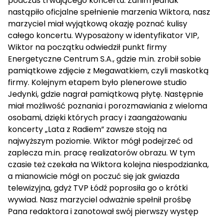
podczas trwającego koncertu. Zanim jednak
nastąpiło oficjalne spełnienie marzenia Wiktora, nasz
marzyciel miał wyjątkową okazję poznać kulisy
całego koncertu. Wyposażony w identyfikator VIP,
Wiktor na początku odwiedził punkt firmy
Energetyczne Centrum S.A., gdzie m.in. zrobił sobie
pamiątkowe zdjęcie z Megawatkiem, czyli maskotką
firmy. Kolejnym etapem było plenerowe studio
Jedynki, gdzie nagrał pamiątkową płytę. Następnie
miał możliwość poznania i porozmawiania z wieloma
osobami, dzięki których pracy i zaangażowaniu
koncerty „Lata z Radiem” zawsze stoją na
najwyższym poziomie. Wiktor mógł podejrzeć od
zaplecza m.in. pracę realizatorów obrazu. W tym
czasie też czekała na Wiktora kolejna niespodzianka,
a mianowicie mógł on poczuć się jak gwiazda
telewizyjna, gdyż TVP Łódź poprosiła go o krótki
wywiad. Nasz marzyciel odważnie spełnił prośbę
Pana redaktora i zanotował swój pierwszy występ