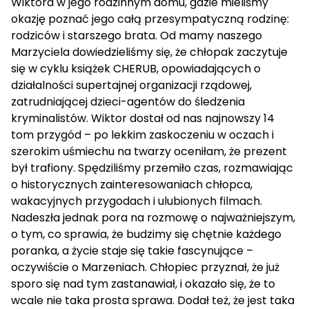
Wiktora w jego rodzinnym domu, gdzie mieliśmy
okazję poznać jego całą przesympatyczną rodzinę:
rodziców i starszego brata. Od mamy naszego
Marzyciela dowiedzieliśmy się, że chłopak zaczytuje
się w cyklu książek CHERUB, opowiadających o
działalności supertajnej organizacji rządowej,
zatrudniającej dzieci-agentów do śledzenia
kryminalistów. Wiktor dostał od nas najnowszy 14
tom przygód – po lekkim zaskoczeniu w oczach i
szerokim uśmiechu na twarzy oceniłam, że prezent
był trafiony. Spędziliśmy przemiło czas, rozmawiając
o historycznych zainteresowaniach chłopca,
wakacyjnych przygodach i ulubionych filmach.
Nadeszła jednak pora na rozmowę o najważniejszym,
o tym, co sprawia, że budzimy się chętnie każdego
poranka, a życie staje się takie fascynujące –
oczywiście o Marzeniach. Chłopiec przyznał, że już
sporo się nad tym zastanawiał, i okazało się, że to
wcale nie taka prosta sprawa. Dodał też, że jest taka