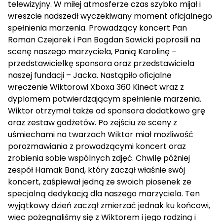
telewizyjny. W miłej atmosferze czas szybko mijał i
wreszcie nadszedł wyczekiwany moment oficjalnego
spełnienia marzenia. Prowadzący koncert Pan
Roman Czejarek i Pan Bogdan Sawicki poprosili na
scenę naszego marzyciela, Panią Karolinę –
przedstawicielkę sponsora oraz przedstawiciela
naszej fundacji – Jacka. Nastąpiło oficjalne
wręczenie Wiktorowi Xboxa 360 Kinect wraz z
dyplomem potwierdzającym spełnienie marzenia.
Wiktor otrzymał także od sponsora dodatkowo grę
oraz zestaw gadżetów. Po zejściu ze sceny z
uśmiechami na twarzach Wiktor miał możliwość
porozmawiania z prowadzącymi koncert oraz
zrobienia sobie wspólnych zdjęć. Chwilę później
zespół Hamak Band, który zaczął właśnie swój
koncert, zaśpiewał jedną ze swoich piosenek ze
specjalną dedykacją dla naszego marzyciela. Ten
wyjątkowy dzień zaczął zmierzać jednak ku końcowi,
więc pożegnaliśmy się z Wiktorem i jego rodziną i