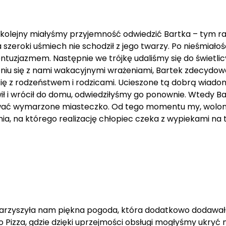
az kolejny miałyśmy przyjemność odwiedzić Bartka – tym r
a szeroki uśmiech nie schodził z jego twarzy. Po nieśmia
m entuzjazmem. Następnie we trójkę udaliśmy się do świetl
leniu się z nami wakacyjnymi wrażeniami, Bartek zdecydowa
 się z rodzeństwem i rodzicami. Ucieszone tą dobrą wia
ił i wrócił do domu, odwiedziłyśmy go ponownie. Wtedy B
ować wymarzone miasteczko. Od tego momentu my, wolont
a, na którego realizację chłopiec czeka z wypiekami na 
towarzyszyła nam piękna pogoda, która dodatkowo dodaw
 Pizza, gdzie dzięki uprzejmości obsługi mogłyśmy ukry