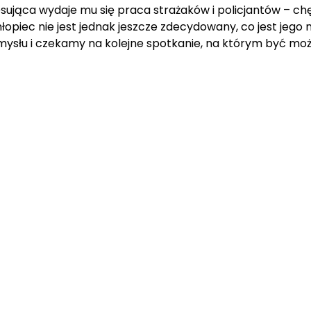
ująca wydaje mu się praca strażaków i policjantów – chęt
hłopiec nie jest jednak jeszcze zdecydowany, co jest jeg
amysłu i czekamy na kolejne spotkanie, na którym być m