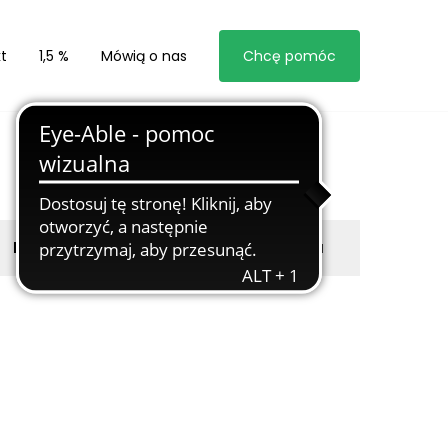
t
1,5 %
Mówią o nas
Chcę pomóc
Byli z nami
Zgłoś marzyciela