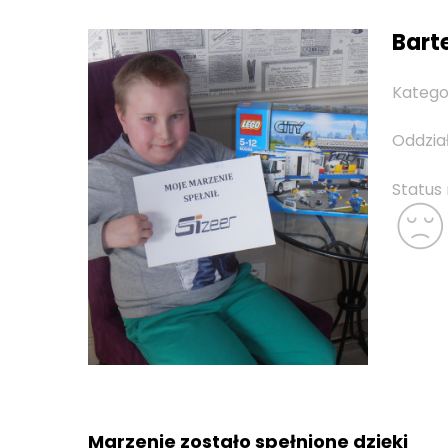
Barte
Katego
Oddzia
Status
Marzenie zostało spełnione dzięki