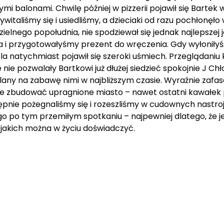
ymi balonami. Chwilę później w pizzerii pojawił się Bartek 
witaliśmy się i usiedliśmy, a dzieciaki od razu pochłonęło 
ielnego popołudnia, nie spodziewał się jednak najlepszej 
 i przygotowałyśmy prezent do wręczenia. Gdy wyłoniłyś
a natychmiast pojawił się szeroki uśmiech. Przeglądani
nie pozwalały Bartkowi już dłużej siedzieć spokojnie J C
plany na zabawę nimi w najbliższym czasie. Wyraźnie za
ie zbudować upragnione miasto – nawet ostatni kawałek p
ępnie pożegnaliśmy się i rozeszliśmy w cudownych nastr
ugo po tym przemiłym spotkaniu – najpewniej dlatego, że
, jakich można w życiu doświadczyć.