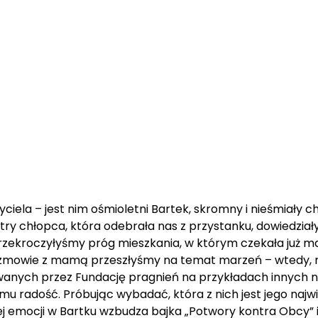
ciela – jest nim ośmioletni Bartek, skromny i nieśmiały 
try chłopca, która odebrała nas z przystanku, dowiedział
rzekroczyłyśmy próg mieszkania, w którym czekała już m
zmowie z mamą przeszłyśmy na temat marzeń – wtedy, mil
wanych przez Fundację pragnień na przykładach innych 
y mu radość. Próbując wybadać, która z nich jest jego na
cej emocji w Bartku wzbudza bajka „Potwory kontra Obcy” i