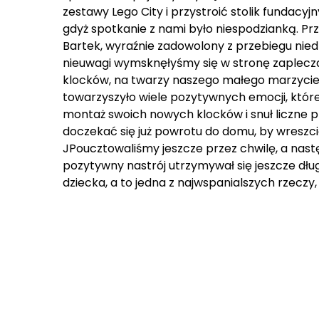
zestawy Lego City i przystroić stolik fundacyjn
gdyż spotkanie z nami było niespodzianką. Przy
Bartek, wyraźnie zadowolony z przebiegu niedz
nieuwagi wymsknęłyśmy się w stronę zaplecza
klocków, na twarzy naszego małego marzyciel
towarzyszyło wiele pozytywnych emocji, które 
montaż swoich nowych klocków i snuł liczne 
doczekać się już powrotu do domu, by wreszc
JPoucztowaliśmy jeszcze przez chwilę, a nast
pozytywny nastrój utrzymywał się jeszcze dł
dziecka, a to jedna z najwspanialszych rzeczy