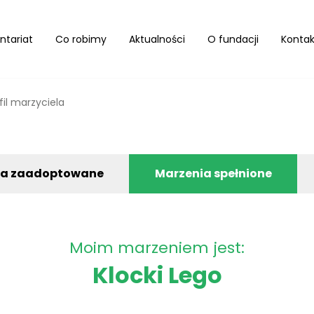
ntariat
Co robimy
Aktualności
O fundacji
Kontak
fil marzyciela
ia zaadoptowane
Marzenia spełnione
Moim marzeniem jest:
Klocki Lego