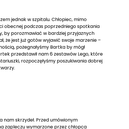
azem jednak w szpitalu. Chłopiec, mimo
łości obecnej podczas poprzedniego spotkania
icy, by porozmawiać w bardziej przyjaznych
ł, że jest już gotów wyjawić swoje marzenie –
domością, pożegnałyśmy Bartka by mógł
artek przedstawił nam 6 zestawów Lego, które
ariuszki, rozpoczęłyśmy poszukiwania dobrej
twarzy.
ała nam skrzydeł. Przed umówionym
ć na zapleczu wymarzone przez chłopca