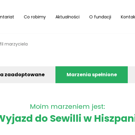
ntariat
Co robimy
Aktualności
O fundacji
Kontak
fil marzyciela
ia zaadoptowane
Marzenia spełnione
Moim marzeniem jest:
Wyjazd do Sewilli w Hiszpani