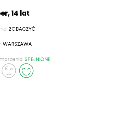
r, 14 lat
ria:
ZOBACZYĆ
ł:
WARSZAWA
 marzenia:
SPEŁNIONE