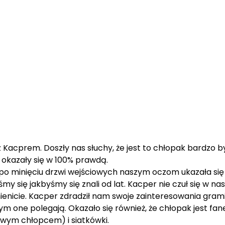
 Kacprem. Doszły nas słuchy, że jest to chłopak bardzo 
 okazały się w 100% prawdą.
 po minięciu drzwi wejściowych naszym oczom ukazała si
my się jakbyśmy się znali od lat. Kacper nie czuł się w 
nicie. Kacper zdradził nam swoje zainteresowania gram
m one polegają. Okazało się również, że chłopak jest fa
owym chłopcem) i siatkówki.