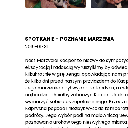
SPOTKANIE - POZNANIE MARZENIA
2019-01-31
Nasz Marzyciel Kacper to niezwykle sympatycz
ekscytacją i radością wyruszyliśmy by odwie
kilkukrotnie w grę Jenga, opowiadając nam przy
że kilka dni przed naszym przyjazdem do Kacp
Jego marzeniem był wyjazd do Londynu, a celem 
najbardziej chciałby zobaczyć Kacper. Jedna
wymarzyć sobie coś zupełnie innego. Przeczuci
Kapryśna pogoda i niezbyt wysokie temperatur
podróży. Jego wybór padł na malowniczą Sewil
poznawania uroków tego niezwykłego miasta. 