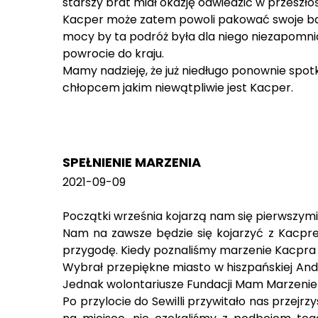
starszy brat miał okazję odwiedzić w przeszło
Kacper może zatem powoli pakować swoje ba
mocy by ta podróż była dla niego niezapomnia
powrocie do kraju.
Mamy nadzieję, że już niedługo ponownie spo
chłopcem jakim niewątpliwie jest Kacper.
SPEŁNIENIE MARZENIA
2021-09-09
Początki września kojarzą nam się pierwszymi 
Nam na zawsze będzie się kojarzyć z Kacpre
przygodę. Kiedy poznaliśmy marzenie Kacpra do
Wybrał przepiękne miasto w hiszpańskiej Andal
Jednak wolontariusze Fundacji Mam Marzenie n
Po przylocie do Sewilli przywitało nas przejr