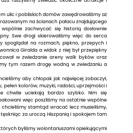
azu ruszyliśmy zwiedzić okoliczne atrakcje i
em ulic i pobliskich domów zawędrowaliśmy aż
 zobrazowanym na ścianach pałacu znajdującego
y wspólnie zachwycać się historią dosłownie
ępny. Swe drogi skierowaliśmy więc do serca
ały spoglądał na rozmach, piękno, przepych i
wonnica Giralda a widok z niej był przepiękny
owocował w zwiedzanie areny walk byków oraz
raliśmy tym razem drogę wodną w zwiedzaniu a
Chcieliśmy aby chłopak jak najwięcej zobaczył,
, pełen kolorów, muzyki, radości, uprzejmości i
ne chwile uciekają bardzo szybko. Nim się
 Spakowani więc poszliśmy na ostatnie wspólne
e chcieliśmy stamtąd wracać lecz musieliśmy,
ż tęskniąc za uroczą Hiszpanią i spokojem tam
 których byliśmy wolontariuszami opiekującymi