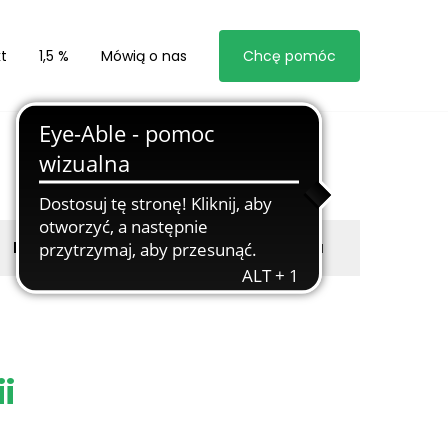
t
1,5 %
Mówią o nas
Chcę pomóc
Byli z nami
Zgłoś marzyciela
i