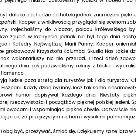
pięknego miasta. Zostawiliśmy walizki w hotelu i od r
zbyt daleko odchodzić od hotelu jednak zauroczeni piękn
Hiszpański. Kacper z wnikliwością przyglądał się scenom
ywny. Pojechaliśmy do Alcazar, pałacu królewskiego b
że zgubić w labiryncie jednak nie był tego dnia dost
guo i Katedry Najświętszej Marii Panny. Kacper oniemi
że grobowcowi Krzysztofa Kolumba. Skusiła Nas także dz
dnak wolontariuszy nic nie przerazi. Trzeci dzień za
statniego dnia zaś podziwialiśmy rekiny z bliska i wyb
 flamenco.
yją ludzie poza strefą dla turystów jak i dla turystów. 
 Hiszpanii. Każdy dzień był inny, lecz tak samo niesamowity
prowi humor dopisywał każdego dnia. Niestety pięk
rej rzeczywistości i początków pięknej polskiej jesieni.
kimi owocami i wspominając piękne chwile. Oczywiście ni
dając się za przejrzystym niebem i wysokimi palmami ju
 Tobą być, przeżywać, śmiać się. Dziękujemy za te lata w