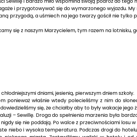
ści Sewillę i bardzo miło wspomina swoją podróż do tego m
gaże i przygotowywać się do wymarzonego wyjazdu. My n
ną przygodą, a uśmiech na jego twarzy gościł nie tylko p
tkamy się z naszym Marzycielem, tym razem na lotnisku, 
chłodniejszymi dniami, jesienią, pierwszym dniem szkoły.
m ponieważ właśnie wtedy polecieliśmy z nim do słonec
wiedzieliśmy się, że chciałby aby to były wakacje jego ż
uzji – Sewillę. Droga do spełnienia marzenia była bardzo
igdy się nie poddają. Po walce z przeciwnościami losu w 
zyste niebo i wysoka temperatura. Podczas drogi do hotel