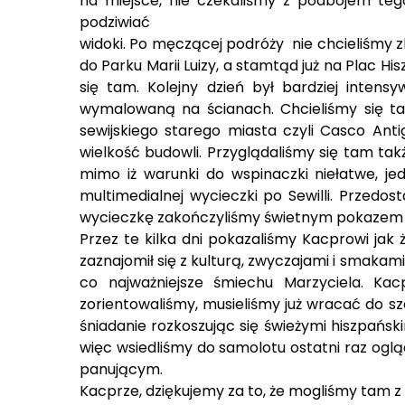
na miejsce, nie czekaliśmy z podbojem tego 
podziwiać
widoki. Po męczącej podróży nie chcieliśmy 
do Parku Marii Luizy, a stamtąd już na Plac 
się tam. Kolejny dzień był bardziej intens
wymalowaną na ścianach. Chcieliśmy się tak
sewijskiego starego miasta czyli Casco Anti
wielkość budowli. Przyglądaliśmy się tam tak
mimo iż warunki do wspinaczki niełatwe, je
multimedialnej wycieczki po Sewilli. Przedo
wycieczkę zakończyliśmy świetnym pokazem
Przez te kilka dni pokazaliśmy Kacprowi jak ż
zaznajomił się z kulturą, zwyczajami i smakami
co najważniejsze śmiechu Marzyciela. Kac
zorientowaliśmy, musieliśmy już wracać do sza
śniadanie rozkoszując się świeżymi hiszpańs
więc wsiedliśmy do samolotu ostatni raz oglą
panującym.
Kacprze, dziękujemy za to, że mogliśmy tam z