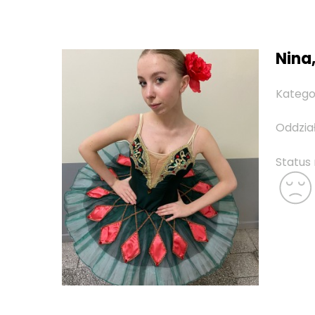
Nina,
Katego
Oddzia
Status