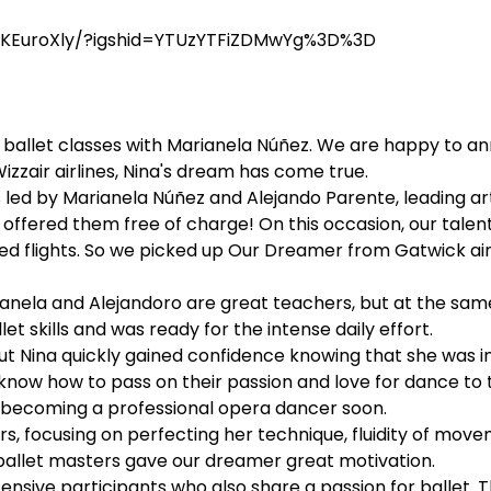
QKEuroXly/?igshid=YTUzYTFiZDMwYg%3D%3D
allet classes with Marianela Núñez. We are happy to an
zair airlines, Nina's dream has come true.
led by Marianela Núñez and Alejando Parente, leading arti
ffered them free of charge! On this occasion, our talente
ed flights. So we picked up Our Dreamer from Gatwick ai
ianela and Alejandoro are great teachers, but at the sam
et skills and was ready for the intense daily effort.
, but Nina quickly gained confidence knowing that she was
know how to pass on their passion and love for dance to th
to becoming a professional opera dancer soon.
rs, focusing on perfecting her technique, fluidity of mov
 ballet masters gave our dreamer great motivation.
ensive participants who also share a passion for ballet.