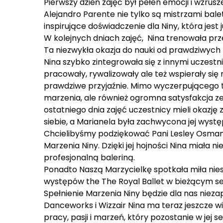
Pierwszy dzień zajęć był pełen emocji i wzrusz
Alejandro Parente nie tylko są mistrzami bal
inspirujące doświadczenie dla Niny, która jes
W kolejnych dniach zajęć, Nina trenowała przez
Ta niezwykła okazja do nauki od prawdziwych 
Nina szybko zintegrowała się z innymi uczestn
pracowały, rywalizowały ale też wspierały się
prawdziwe przyjaźnie. Mimo wyczerpującego tre
marzenia, ale również ogromna satysfakcja ze
ostatniego dnia zajęć uczestnicy mieli okazję
siebie, a Marianela była zachwycona jej wyst
Chcielibyśmy podziękować Pani Lesley Osman,
Marzenia Niny. Dzięki jej hojności Nina miała n
profesjonalną baleriną.
Ponadto Naszą Marzycielkę spotkała miła nies
występów the The Royal Ballet w bieżącym sez
Spełnienie Marzenia Niny będzie dla nas niez
Danceworks i Wizzair Nina ma teraz jeszcze wi
pracy, pasji i marzeń, który pozostanie w jej 