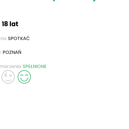
 18 lat
ria:
SPOTKAĆ
ł:
POZNAŃ
 marzenia:
SPEŁNIONE