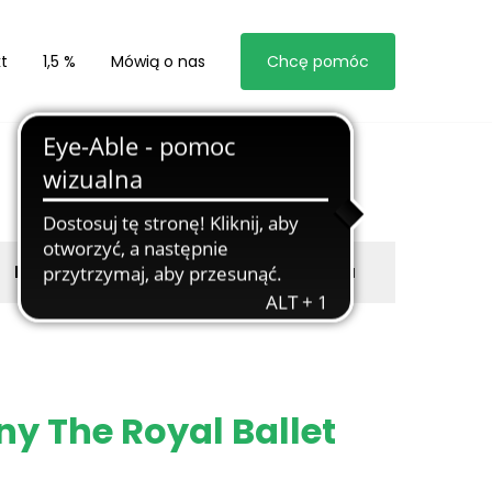
t
1,5 %
Mówią o nas
Chcę pomóc
Byli z nami
Zgłoś marzyciela
ny The Royal Ballet