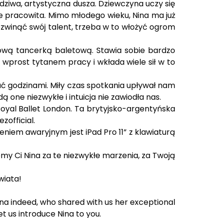
awdziwa, artystyczna dusza. Dziewczyna uczy się
nie pracowita. Mimo młodego wieku, Nina ma już
ozwinąć swój talent, trzeba w to włożyć ogrom
odową tancerką baletową. Stawia sobie bardzo
 wprost tytanem pracy i wkłada wiele sił w to
ać godzinami. Miły czas spotkania upływał nam
 one niezwykłe i intuicja nie zawiodła nas.
Royal Ballet London. Ta brytyjsko-argentyńska
zofficial.
iem awaryjnym jest iPad Pro 11” z klawiaturą
my Ci Nina za te niezwykłe marzenia, za Twoją
wiata!
a indeed, who shared with us her exceptional
t us introduce Nina to you.