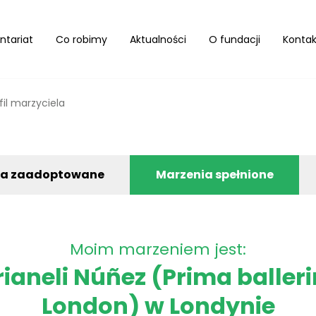
ntariat
Co robimy
Aktualności
O fundacji
Kontak
fil marzyciela
ia zaadoptowane
Marzenia spełnione
Moim marzeniem jest:
ianeli Núñez (Prima balleri
London) w Londynie