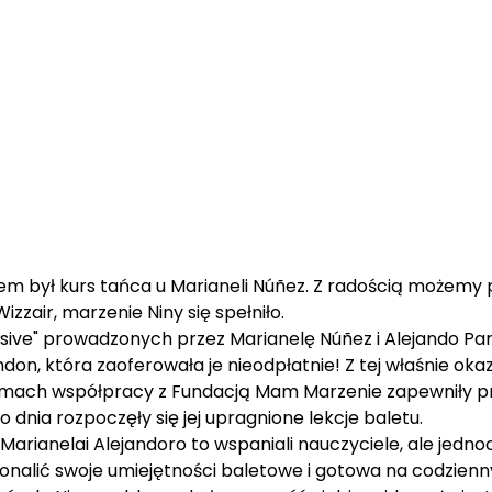
m był kurs tańca u Marianeli Núñez. Z radością możemy p
izzair, marzenie Niny się spełniło.
sive" prowadzonych przez Marianelę Núñez i Alejando Par
on, która zaoferowała je nieodpłatnie! Z tej właśnie ok
 ramach współpracy z Fundacją Mam Marzenie zapewniły 
o dnia rozpoczęły się jej upragnione lekcje baletu.
 Marianelai Alejandoro to wspaniali nauczyciele, ale jed
onalić swoje umiejętności baletowe i gotowa na codzienn