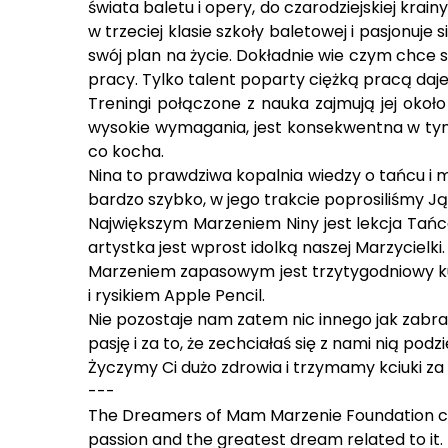
świata baletu i opery, do czarodziejskiej krai
w trzeciej klasie szkoły baletowej i pasjonuj
swój plan na życie. Dokładnie wie czym chce 
pracy. Tylko talent poparty ciężką pracą daje
Treningi połączone z nauka zajmują jej okoł
wysokie wymagania, jest konsekwentna w tym c
co kocha.
Nina to prawdziwa kopalnia wiedzy o tańcu i 
bardzo szybko, w jego trakcie poprosiliśmy Ją
Największym Marzeniem Niny jest lekcja Tańca
artystka jest wprost idolką naszej Marzycielki
Marzeniem zapasowym jest trzytygodniowy kur
i rysikiem Apple Pencil.
Nie pozostaje nam zatem nic innego jak zabra
pasję i za to, że zechciałaś się z nami nią podzie
Życzymy Ci dużo zdrowia i trzymamy kciuki z
---
The Dreamers of Mam Marzenie Foundation con
passion and the greatest dream related to it. 