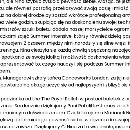
eń, ale Nina szybko zyskała pewność siebie, widząc, że je
etu, ale również potrafią przekazywać swoją pasję i miło
t już na dobrej drodze by zostać wkrótce profesjonalną a
 wiele godzin, skupiając się na doskonaleniu swojej techn
mistrzów sztuki baletu, dodała naszej marzycielce ogrom
iczkami zajęć Summer Intensive, którzy również dzielą pa
 nawzajem. Z czasem między nimi narodziły się silne więzi
ningu, Nina cieszyła się każdą chwilą spędzoną na zajęciac
 spotkania ze swoją idolką i możliwość doskonalenia wła
 zaprezentować to, czego nauczyli się podczas Summer Int
ępem.
 Managerowi szkoły tańca Danceworks London, za jej nie
iepowtarzalną okazję uczyć się od najlepszych i zbliżyć się
podzianka od the The Royal Ballet, w postaci baletek z 
onie. Serdecznie dziękujemy Pani Ratcliffe-James za ich 
apomnianym doświadczeniem. Dzięki lekcjom u Marianeli N
ększą determinację i pewność siebie w dążeniu do swojej 
sercu na zawsze. Dziękujemy Ci Nina za to wspaniałe, inspir