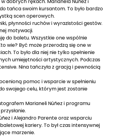
st w dobrych rękach. Marianela Núñez i
ść do tańca swoim kursantom. To było bardzo
rtystką scen operowych.
iki, płynności ruchów i wyrazistości gestów.
nej motywacji.
sję do baletu. Wszystkie one wspólnie
. Kto wie? Być może przerodzą się one w
h. To było dla niej nie tylko spełnienie
snych umiejętności artystycznych. Podczas
ensive. Nina tańczyła z gracją i pewnością
ocenioną pomoc i wsparcie w spełnieniu
 do swojego celu, którym jest zostanie
autografem Marianeli Núñez i programu
przysłanie.
úñez i Alejandro Parente oraz wsparciu
baletowej kariery. To był czas intensywnej
ujące marzenie.