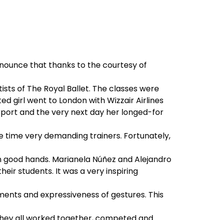
nounce that thanks to the courtesy of
sts of The Royal Ballet. The classes were
d girl went to London with Wizzair Airlines
rport and the very next day her longed-for
e time very demanding trainers. Fortunately,
 in good hands. Marianela Núñez and Alejandro
eir students. It was a very inspiring
ements and expressiveness of gestures. This
 They all worked together, competed and