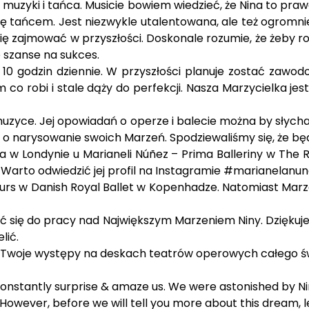
ny muzyki i tańca. Musicie bowiem wiedzieć, że Nina to pr
e się tańcem. Jest niezwykle utalentowana, ale też ogrom
się zajmować w przyszłości. Doskonale rozumie, że żeby r
 szanse na sukces.
o 10 godzin dziennie. W przyszłości planuje zostać zaw
o robi i stale dąży do perfekcji. Nasza Marzycielka jest
muzyce. Jej opowiadań o operze i balecie można by słych
 o narysowanie swoich Marzeń. Spodziewaliśmy się, że będą
 w Londynie u Marianeli Núñez – Prima Balleriny w The 
. Warto odwiedzić jej profil na Instagramie #marianelanune
s w Danish Royal Ballet w Kopenhadze. Natomiast Marzen
ć się do pracy nad Największym Marzeniem Niny. Dziękuje
lić.
a Twoje występy na deskach teatrów operowych całego ś
stantly surprise & amaze us. We were astonished by Nin
However, before we will tell you more about this dream, le