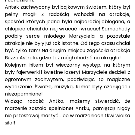
Antek zachwycony był bajkowym światem, który był
pełny magii! Z radością wchodził na atrakcje,
spośród których jedna była najbardziej oblegana, a
chłopiec chciał do niej wracać i wracać! Samochody
podbiły serce młodego Marzyciela, a pozostałe
atrakcje nie były już tak istotne. Od tego czasu chciał
być tylko tam! Na drugim miejscu zagościła atrakcja
Buzza Astrala, gdzie też mógł chodzić na okrągło!
Kolejnym hitem był wieczorny występ, na którym
były fajerwerki i świetlne lasery! Marzyciele siedzieli z
ogromnym zachwytem, podziwiając to magiczne
wydarzenie. Światła, muzyka, klimat były czarujące i
niezapomniane!
Widząc radość Antka, możemy stwierdzić, że
marzenie zostało spełnione! Antku, pamiętaj! Nigdy
nie przestawaj marzyć… bo w marzeniach tkwi wielka
siła!!