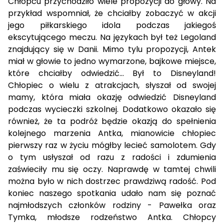
Chłopcu przychodziło wiele propozycji do głowy. Na
przykład wspomniał, że chciałby zobaczyć w akcji
jego piłkarskiego idola podczas jakiegoś
ekscytującego meczu. Na językach był też Legoland
znajdujący się w Danii. Mimo tylu propozycji, Antek
miał w głowie to jedno wymarzone, bajkowe miejsce,
które chciałby odwiedzić… Był to Disneyland!
Chłopiec o wielu z atrakcjach, słyszał od swojej
mamy, która miała okazję odwiedzić Disneyland
podczas wycieczki szkolnej. Dodatkowo okazało się
również, że ta podróż będzie okazją do spełnienia
kolejnego marzenia Antka, mianowicie chłopiec
pierwszy raz w życiu mógłby lecieć samolotem. Gdy
o tym usłyszał od razu z radości i zdumienia
zaświeciły mu się oczy. Naprawdę w tamtej chwili
można było w nich dostrzec prawdziwą radość. Pod
koniec naszego spotkania udało nam się poznać
najmłodszych członków rodziny - Pawełka oraz
Tymka, młodsze rodzeństwo Antka. Chłopcy