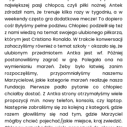
największej pasji chłopca, czyli piłki nożnej. Antek
zdradził nam, że trenuje kilka razy w tygodniu, a w
weekendy często gra dodatkowe mecze! To dopiero
coś! Byłyśmy pełne podziwu. Chłopiec podzielił się też
z nami wiedzą na temat swojego ulubionego piłkarza,
którym jest Cristiano Ronaldo. W trakcie konwersacji
zahaczyliśmy również o temat szkoły - okazało się, że
ulubionym przedmiotem Antka jest wf. Później
postanowiliśmy zagrać w grę. Polegała ona na
wymienianiu marzeń. Żeby było łatwiej, zanim
rozpoczęliśmy, przypomniałyśmy naszemu
Marzycielowi, jakie kategorie marzeń realizuje nasza
Fundacja. Pierwsze padło pytanie co chłopiec
chciałby dostać. Z Antka strony otrzymałyśmy wiele
propozycji m.in. nowy telefon, konsola, czy laptop.
Następnie zabraliśmy się za kolejną z kategorii, gdzie
razem głowiliśmy się nad tym, gdzie Marzyciel
mógłby chcieć pojechać/jakie miejsce, kraj zwiedzić.