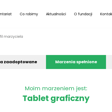
ntariat
Co robimy
Aktualności
O fundacji
Kontak
fil marzyciela
ia zaadoptowane
Marzenia spełnione
Moim marzeniem jest:
Tablet graficzny