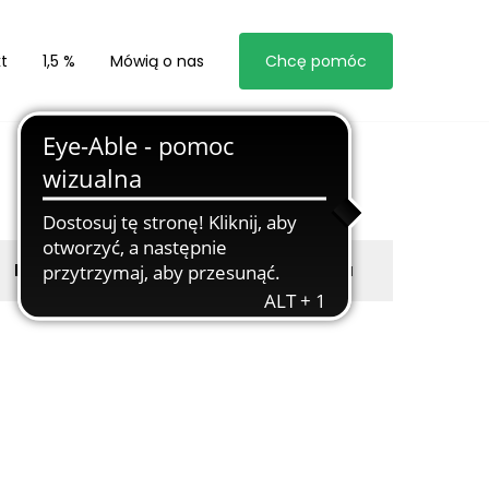
t
1,5 %
Mówią o nas
Chcę pomóc
Byli z nami
Zgłoś marzyciela