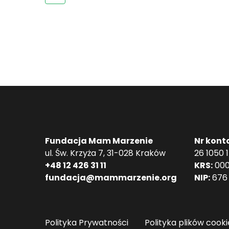
Fundacja Mam Marzenie
Nr kont
ul. Św. Krzyża 7, 31-028 Kraków
26 1050 
+48 12 426 31 11
KRS:
000
fundacja@mammarzenie.org
NIP:
676 
Polityka Prywatności
Polityka plików cooki