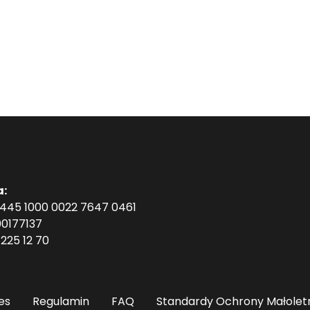
a:
1445 1000 0022 7647 0461
0177137
225 12 70
es
Regulamin
FAQ
Standardy Ochrony Małolet