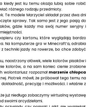
a kiedy jest ku temu okazja lubią sobie robić
iwiać różnego rodzaju przedmioty.
ek. Te modele Marzyciel składał przez dwa dni
poczęte sprawy. Tak samo jest z jego pasją do
saków, gdzie każdy ma swój numer seryjny i
miejętności.
papieru czy kartonu, które wyglądają bardzo
pca. Na komputerze gra w Minecraft’a, odrabia
a z techniki jazdy na rowerze, bo chce zdobyć
su, naostrzony ołówek, wiele kolorów pisaków i
nie kolorów, a na sam koniec cienie zrobione
ch wolontariusz rozpoznał
marzenie chłopca
znej. Piotrek mówił, że próbował tego temu na
kładność, precyzję i możliwości. I właśnie z
, że już niedługo zobaczymy wirtualną wystawę
od swoimi arcydziełami.
y przysiady czy pompki i nikt nie wymiękał.