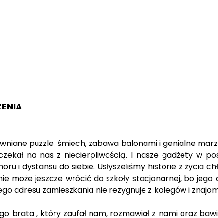
ZENIA
rewniane puzzle, śmiech, zabawa balonami i genialne marz
czekał na nas z niecierpliwością. I nasze gadżety w p
u i dystansu do siebie. Usłyszeliśmy historie z życia chł
ie może jeszcze wrócić do szkoły stacjonarnej, bo jego 
go adresu zamieszkania nie rezygnuje z kolegów i znajomośc
 brata , który zaufał nam, rozmawiał z nami oraz bawił 