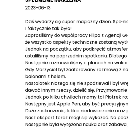
2023-06-13
Dziś wydarzy się super magiczny dzień. Spełni
I faktycznie tak było!
Zaprosiliśmy do współpracy Filipa z Agencji GP
że wszystko aspekty techniczne zostaną wyt
Jednak na początku, aby podkręcić atmosfer
ustaliliśmy na poprzednim spotkaniu. Dlatego o
Następnie rozmawialiśmy o planach na waka
Gdy Marzyciel był zaaferowany rozmową z nami
balonami z helem.
Nastolatek niczego się nie spodziewał i był w
dawać innym rzeczy, dzielić się. Przyjmowanie
Jednak po kilku chwilach mamy to! Piotrek roz
Następny jest Apple Pen, aby być precyzyjny
Duże zaskoczenie, lekkie niedowierzanie ora
Nasz ekspert teraz mógł się wykazać. Na poc
Następnie była wytężona nauka oraz zabawa je