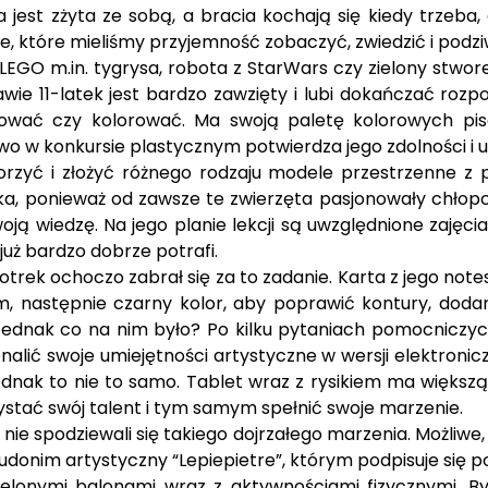
 jest zżyta ze sobą, a bracia kochają się kiedy trzeba, 
oje, które mieliśmy przyjemność zobaczyć, zwiedzić i podz
EGO m.in. tygrysa, robota z StarWars czy zielony stwor
rawie 11-latek jest bardzo zawzięty i lubi dokańczać roz
icować czy kolorować. Ma swoją paletę kolorowych pi
wo w konkursie plastycznym potwierdza jego zdolności i u
worzyć i złożyć różnego rodzaju modele przestrzenne z 
wilka, ponieważ od zawsze te zwierzęta pasjonowały chło
ją wiedzę. Na jego planie lekcji są uwzględnione zajęci
już bardzo dobrze potrafi.
trek ochoczo zabrał się za to zadanie. Karta z jego note
em, następnie czarny kolor, aby poprawić kontury, doda
Jednak co na nim było? Po kilku pytaniach pomocniczy
alić swoje umiejętności artystyczne w wersji elektronic
ak to nie to samo. Tablet wraz z rysikiem ma większą do
ystać swój talent i tym samym spełnić swoje marzenie.
nie spodziewali się takiego dojrzałego marzenia. Możliwe
udonim artystyczny “Lepiepietre”, którym podpisuje się p
ielonymi balonami wraz z aktywnościami fizycznymi. Był