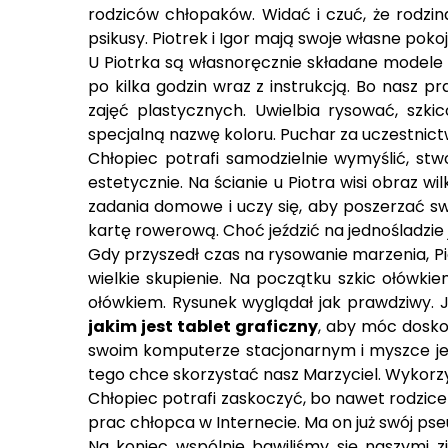
rodziców chłopaków. Widać i czuć, że rodzina
psikusy. Piotrek i Igor mają swoje własne pok
U Piotrka są własnoręcznie składane modele L
po kilka godzin wraz z instrukcją. Bo nasz p
zajęć plastycznych. Uwielbia rysować, szk
specjalną nazwę koloru. Puchar za uczestnict
Chłopiec potrafi samodzielnie wymyślić, st
estetycznie. Na ścianie u Piotra wisi obraz 
zadania domowe i uczy się, aby poszerzać swo
kartę rowerową. Choć jeździć na jednośladzie 
Gdy przyszedł czas na rysowanie marzenia, Pio
wielkie skupienie. Na początku szkic ołówki
ołówkiem. Rysunek wyglądał jak prawdziwy. 
jakim jest tablet graficzny
, aby móc doskon
swoim komputerze stacjonarnym i myszce jedn
tego chce skorzystać nasz Marzyciel. Wykorz
Chłopiec potrafi zaskoczyć, bo nawet rodzice 
prac chłopca w Internecie. Ma on już swój pse
Na koniec wspólnie bawiliśmy się naszymi z