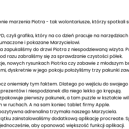
enie marzenia Piotra - tak wolontariusze, którzy spotkali s
D, czyli grafika, który na co dzień pracuje na narzędziac
łumaczone i pokazane Marzycielowi.
a zapukaliśmy do drzwi Piotra z niespodziewaną wizyta. 
d razu zabraliśmy się za sprawdzanie czystości półek.
cje, nowych rysunkach Piotrka czy zabawie z młodszym b
, dyskretnie w jego pokoju położyliśmy trzy pakunki za
ręcz oniemiały tym faktem. Dlatego po wejściu do swojego 
 prezentów i niespodzianek dla niego lekko go krępują.
pakowuje pierwszy pakunek, a tam puzzle w kształcie wilka
m w ruchach. A na sam koniec tablet firmy Apple.
z pozytywna adrenalina trzymała naszego Marzyciela.
zątku zainstalowaliśmy dodatkową aplikację procreate. 
dnocześnie, aby opanować większość funkcji aplikacji.