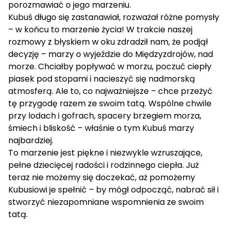
porozmawiać o jego marzeniu.
Kubuś długo się zastanawiał, rozważał różne pomysły
– w końcu to marzenie życia! W trakcie naszej
rozmowy z błyskiem w oku zdradził nam, że podjął
decyzję – marzy o wyjeździe do Międzyzdrojów, nad
morze. Chciałby popływać w morzu, poczuć ciepły
piasek pod stopami i nacieszyć się nadmorską
atmosferą. Ale to, co najważniejsze – chce przeżyć
tę przygodę razem ze swoim tatą. Wspólne chwile
przy lodach i gofrach, spacery brzegiem morza,
śmiech i bliskość – właśnie o tym Kubuś marzy
najbardziej.
To marzenie jest piękne i niezwykle wzruszające,
pełne dziecięcej radości i rodzinnego ciepła. Już
teraz nie możemy się doczekać, aż pomożemy
Kubusiowi je spełnić – by mógł odpocząć, nabrać sił i
stworzyć niezapomniane wspomnienia ze swoim
tatą.