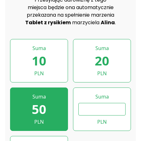
miejsca będzie ona automatycznie
przekazana na spełnienie marzenia
Tablet z rysikiem
marzyciela
Alina
.
Suma
Suma
10
20
PLN
PLN
Suma
Suma
50
PLN
PLN