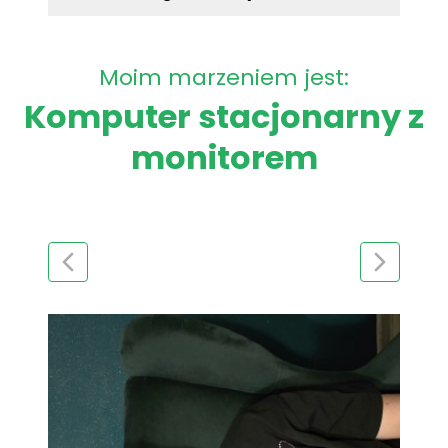
Moim marzeniem jest:
Komputer stacjonarny z
monitorem