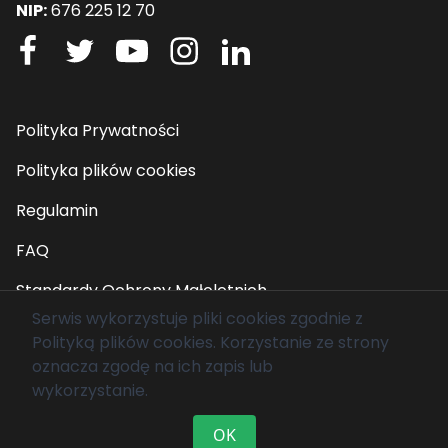
NIP:
676 225 12 70
Polityka Prywatności
Polityka plików cookies
Regulamin
FAQ
Standardy Ochrony Małoletnich
Serwis wykorzystuje pliki cookies zgodnie z
Polityką plików cookies
. Korzystanie ze strony
© 2026 Fundacja Mam Marzenie. Wszelkie prawa
oznacza zgodę na ich zapis lub
zastrzeżone.
wykorzystanie.
OK