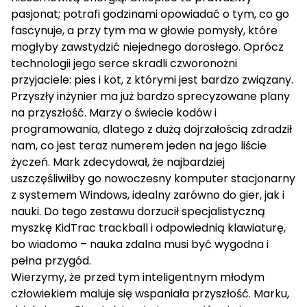
pasjonat; potrafi godzinami opowiadać o tym, co go
fascynuje, a przy tym ma w głowie pomysły, które
mogłyby zawstydzić niejednego dorosłego. Oprócz
technologii jego serce skradli czworonożni
przyjaciele: pies i kot, z którymi jest bardzo związany.
Przyszły inżynier ma już bardzo sprecyzowane plany
na przyszłość. Marzy o świecie kodów i
programowania, dlatego z dużą dojrzałością zdradził
nam, co jest teraz numerem jeden na jego liście
życzeń. Mark zdecydował, że najbardziej
uszczęśliwiłby go nowoczesny komputer stacjonarny
z systemem Windows, idealny zarówno do gier, jak i
nauki. Do tego zestawu dorzucił specjalistyczną
myszkę KidTrac trackball i odpowiednią klawiaturę,
bo wiadomo – nauka zdalna musi być wygodna i
pełna przygód.
Wierzymy, że przed tym inteligentnym młodym
człowiekiem maluje się wspaniała przyszłość. Marku,