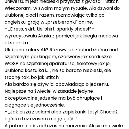
uniwersum jest niebieski przybysz z gwiazd - Stitch.
Wieczorami, w swoim małym rytuale, Ala dzwoni do
ulubionej cioci i razem, rozmawiając tylko po
angielsku, grają w „przebieranki” online.
- „Dress, skirt, tie, shirt, sparkly shoes!” -
wyrecytowała Alusia z pamięci, jak biegła modowa
ekspertka.
Ulubione kolory Ali? Różowy jak zachód słońca nad
szpitalnym parkingiem, czerwony jak serduszko
WOŚP na szpitalnej aparaturze, fioletowy jak jej
ulubiona koszulka i… „nie za bardzo niebieski, ale
trochę tak, bo jak Stitch”.
Ala bardzo się ożywiła, opowiadając o jedzeniu.
Najlepsze na świecie, w zasadzie jedyne
akceptowalne jedzenie ma być chrupiące i
ciągnące się jednocześnie.
- „Jak pizza z salami albo zapiekanki taty! Chociaż
ogórka też czasem mogę zjeść.”
A potem nadszedł czas na marzenia. Alusia ma wiele