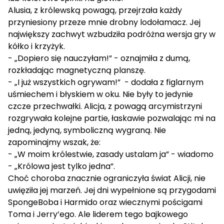
Alusia, z królewską powagą, przejrzała każdy
przyniesiony przeze mnie drobny lodołamacz. Jej
największy zachwyt wzbudziła podróżna wersja gry w
kółko i krzyżyk.
- „Dopiero się nauczyłam!” - oznajmiła z dumą,
rozkładając magnetyczną planszę.
- „I już wszystkich ogrywam!” - dodała z figlarnym
uśmiechem i błyskiem w oku. Nie były to jedynie
czcze przechwałki. Alicja, z powagą arcymistrzyni
rozgrywała kolejne partie, łaskawie pozwalając mi na
jedną, jedyną, symboliczną wygraną. Nie
zapominajmy wszak, że:
- „W moim królestwie, zasady ustalam ja” - wiadomo
- „Królowa jest tylko jedna”.
Choć choroba znacznie ograniczyła świat Alicji, nie
uwięziła jej marzeń. Jej dni wypełnione są przygodami
SpongeBoba i Harmido oraz wiecznymi pościgami
Toma i Jerry’ego. Ale liderem tego bajkowego