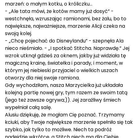
marzeń: o małym kotku, o króliczku…
- „Ale tata mówi, że kotów mamy już dosyć” -
westchnęła, wzruszając ramionami, bez żalu, bo to
największe, najważniejsze, marzenie Alicji czeka na
swoją kolej.
- „Chcę pojechać do Disneylandu” - szepnęła Ala
nieco nieśmiało. - „I spotkać Stitcha. Naprawdę.” Jej
wzrok utknął gdzieś za oknem, jakby już widziała tę
magiczną krainę, światełka i parady, i moment, w
którym jej niebieski przyjaciel o wielkich uszach
otworzy dla niej swoje ramiona.
Gdy wychodziłam, nasza Marzycielka już układała
kolejną partię nowej gry, tym razem ze swoim tatą
(jego też zawsze ogrywa;)). Jej zaraźliwy śmiech
wypełniał całą salę.
Alusiu dziękuję, że mogłam Cię poznać. Trzymamy
kciuki, aby Twoje największe marzenie spełniło się tak
szybko, jak tylko to możliwe. Niech ta podróż
nadejdzie wkrótce, a Stitch niech ma dla Ciebie