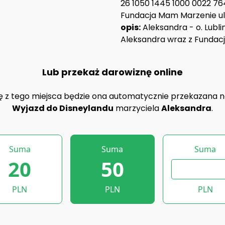
26 1050 1445 1000 0022 76
Fundacja Mam Marzenie ul.
opis:
Aleksandra - o. Lubli
Aleksandra wraz z Fundacj
Lub przekaż darowiznę online
ę z tego miejsca będzie ona automatycznie przekazana n
Wyjazd do Disneylandu
marzyciela
Aleksandra
.
Suma
Suma
Suma
20
50
PLN
PLN
PLN