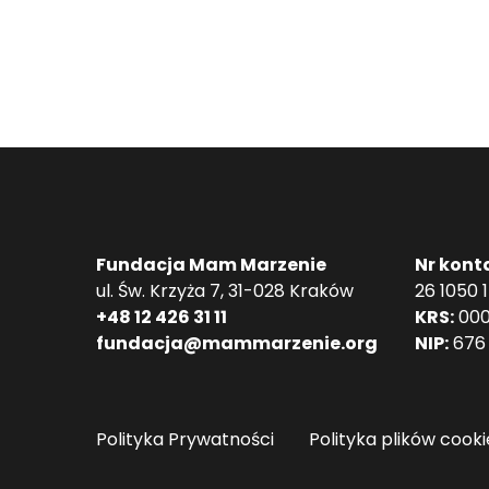
Fundacja Mam Marzenie
Nr kont
ul. Św. Krzyża 7, 31-028 Kraków
26 1050 
+48 12 426 31 11
KRS:
000
fundacja@mammarzenie.org
NIP:
676 
Polityka Prywatności
Polityka plików cooki