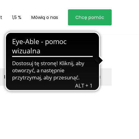
t
1,5 %
Mówią o nas
Chcę pomóc
Byli z nami
Zgłoś marzyciela