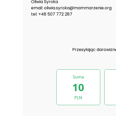
Oliwia Syroka
email: oliwia.syroka@mammarzenie.org
tel: +48 507 772 287
Przesyłając darowizn
Suma
10
PLN