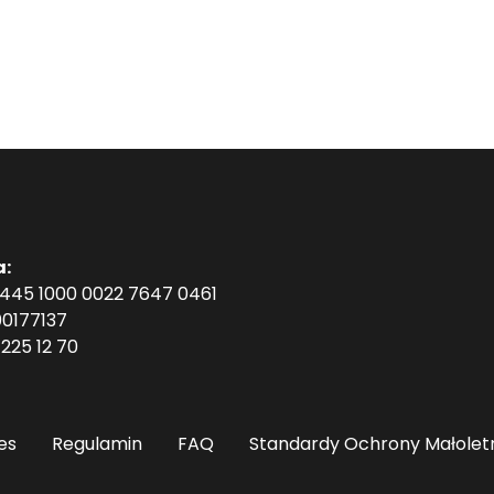
a:
1445 1000 0022 7647 0461
0177137
225 12 70
es
Regulamin
FAQ
Standardy Ochrony Małolet