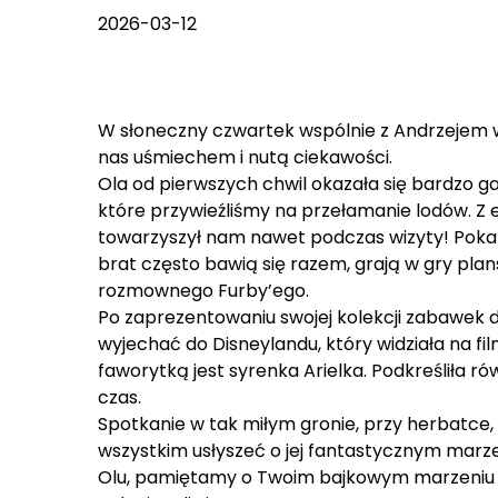
2026-03-12
W słoneczny czwartek wspólnie z Andrzejem w
nas uśmiechem i nutą ciekawości.
Ola od pierwszych chwil okazała się bardzo ga
które przywieźliśmy na przełamanie lodów. Z 
towarzyszył nam nawet podczas wizyty! Pokaza
brat często bawią się razem, grają w gry pla
rozmownego Furby’ego.
Po zaprezentowaniu swojej kolekcji zabawek d
wyjechać do Disneylandu, który widziała na fil
faworytką jest syrenka Arielka. Podkreśliła 
czas.
Spotkanie w tak miłym gronie, przy herbatce, 
wszystkim usłyszeć o jej fantastycznym marze
Olu, pamiętamy o Twoim bajkowym marzeniu i 