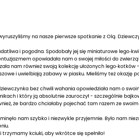
yruszyliśmy na nasze pierwsze spotkanie z Olą. Dziewcz
datliwa i pogodna. Spodobały jej się miniaturowe lego‑kwi
entuzjazmem opowiadała nam o swojej miłości do zwierząt 
ła nam również swoją kolekcję ułożonych lego‑kotków - pr
nszowe i uwielbiają zabawy w piasku. Mieliśmy też okazję
ziewczynka bez chwili wahania opowiedziała nam o swoim
mikach i który ją absolutnie zauroczył - szczególnie bajko
również, że bardzo chciałaby pojechać tam razem ze swoi
minęło nam szybko i niezwykle przyjemnie. Było nam niezmie
niu.
trzymamy kciuki, aby wkrótce się spełniło!