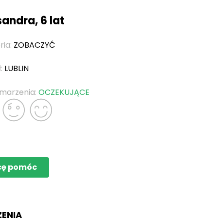
andra, 6 lat
ria:
ZOBACZYĆ
ł:
LUBLIN
 marzenia:
OCZEKUJĄCE
cę pomóc
ZENIA