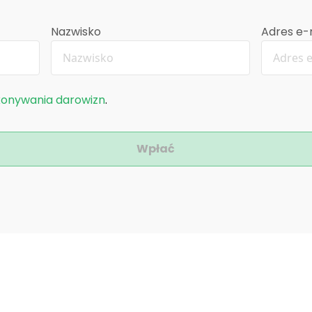
Nazwisko
Adres e-
konywania darowizn
.
Wpłać