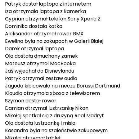
Patryk
dostał laptopa z internetem
Iza
otrzymała laptopa z kamerką
Cyprian
otrzymał telefon Sony Xperia Z
Dominika
dostała kotka
Aleksander
otrzymał rower BMX
Ewelina
była na zakupach w Galerii Białej
Darek
otrzymał laptopa
Ola
dostała dmuchany zamek
Mateusz
otrzymał MacBooka
Jaś
wyjechał do Disneylandu
Patryk
otrzymał zestaw audio
Jagoda
kibicowała na meczu Borussi Dortmund
Klaudia
otrzymała xboxa z telewizorem
Szymon
dostał rower
Damian
otrzymał lustrzankę Nikon
Mikołaj
spotkał się z drużyną Real Madryt
Ola
dostała lustrzankę i misia
Kasandra
była na szaleństwie zakupowym
Mikołaj
otrzymał tablet