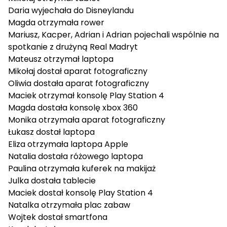
Daria
wyjechała do Disneylandu
Magda
otrzymała rower
Mariusz
,
Kacper
,
Adrian
i
Adrian
pojechali wspólnie na
spotkanie z drużyną Real Madryt
Mateusz
otrzymał laptopa
Mikołaj
dostał aparat fotograficzny
Oliwia
dostała aparat fotograficzny
Maciek
otrzymał konsolę Play Station 4
Magda
dostała konsolę xbox 360
Monika
otrzymała aparat fotograficzny
Łukasz
dostał laptopa
Eliza
otrzymała laptopa Apple
Natalia
dostała różowego laptopa
Paulina
otrzymała kuferek na makijaż
Julka
dostała tablecie
Maciek
dostał konsolę Play Station 4
Natalka
otrzymała plac zabaw
Wojtek
dostał smartfona