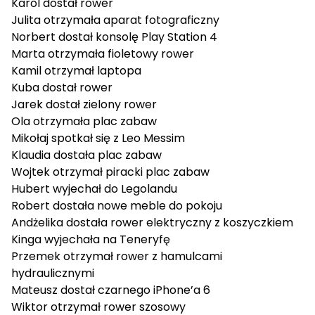
Karol
dostał rower
Julita
otrzymała aparat fotograficzny
Norbert
dostał konsolę Play Station 4
Marta
otrzymała fioletowy rower
Kamil
otrzymał laptopa
Kuba
dostał rower
Jarek
dostał zielony rower
Ola
otrzymała plac zabaw
Mikołaj
spotkał się z Leo Messim
Klaudia
dostała plac zabaw
Wojtek
otrzymał piracki plac zabaw
Hubert
wyjechał do Legolandu
Robert
dostała nowe meble do pokoju
Andżelika
dostała rower elektryczny z koszyczkiem
Kinga
wyjechała na Teneryfę
Przemek
otrzymał rower z hamulcami
hydraulicznymi
Mateusz
dostał czarnego iPhone’a 6
Wiktor
otrzymał rower szosowy