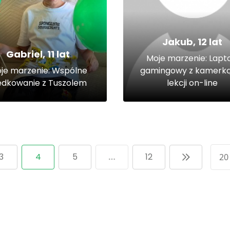
Jakub, 12 lat
Gabriel, 11 lat
Moje marzenie: Lapt
je marzenie: Wspólne
gamingowy z kamerką
dkowanie z Tuszolem
lekcji on-line
3
4
5
12
20