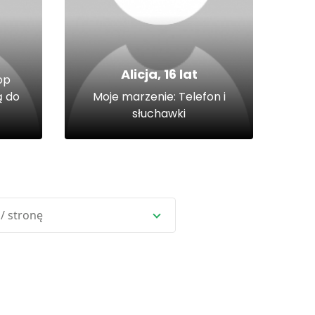
Alicja, 16 lat
op
 do
Moje marzenie: Telefon i
słuchawki
 / stronę