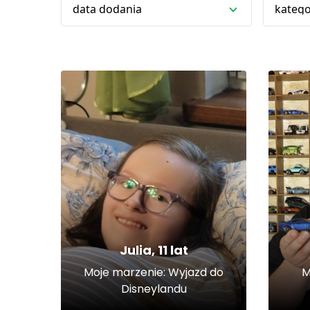
data dodania
katego
Julia, 11 lat
Moje marzenie: Wyjazd do
M
Disneylandu