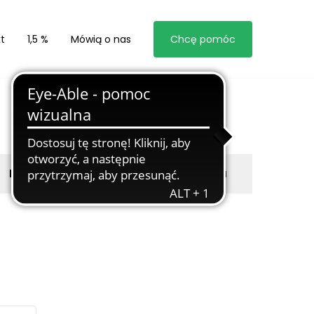
t
1,5 %
Mówią o nas
Chcę pomóc
Byli z nami
Zgłoś marzyciela