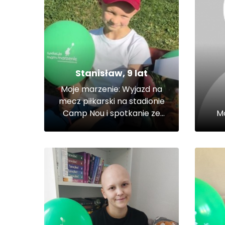
Stanisław, 9 lat
Moje marzenie: Wyjazd na
mecz piłkarski na stadionie
Camp Nou i spotkanie ze
Mo
wszystkimi zawodnikami klubu
FC Barcelona.