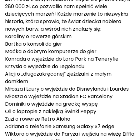
280 000 zł, co pozwoliło nam spełnić wiele
dziecięcych marzeń! Każde marzenie to niezwykła
historia, która sprawia, że świat dziecka nabiera
nowych barw, a wśród nich znalazły się:
Karoliny
o rowerze górskim
Bartka
o konsoli do gier
Maćka
o dobrym komputerze do gier
Konrada
o wyjeździe do Loro Park na Teneryfie
Krzysia
o wyjeździe do Legolandu
Alicji
o „długozakręconej” zjeżdżalni z małym
domkiem
Miłosza
i
Laury
o wyjeździe do Disneylandu i Lourdes
Miłosza
o wyjeździe na Stadion FC Barcelony
Dominiki
o wyjeździe na grecką wyspę
Oli
o laptopie z naklejką Świnki Peppy
Zuzi
o rowerze Retro Aloha
Adriana
o telefonie Samsung Galaxy S7 edge
Wiktora
o wyjeździe do Paryża i wejściu na wieżę Eiffla