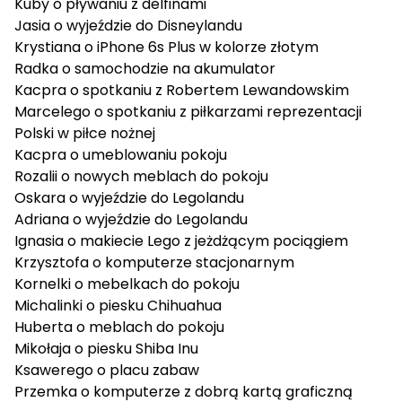
Kuby
o pływaniu z delfinami
Jasia
o wyjeździe do Disneylandu
Krystiana
o iPhone 6s Plus w kolorze złotym
Radka
o samochodzie na akumulator
Kacpra
o spotkaniu z Robertem Lewandowskim
Marcelego
o spotkaniu z piłkarzami reprezentacji
Polski w piłce nożnej
Kacpra
o umeblowaniu pokoju
Rozalii
o nowych meblach do pokoju
Oskara
o wyjeździe do Legolandu
Adriana
o wyjeździe do Legolandu
Ignasia
o makiecie Lego z jeżdżącym pociągiem
Krzysztofa
o komputerze stacjonarnym
Kornelki
o mebelkach do pokoju
Michalinki
o piesku Chihuahua
Huberta
o meblach do pokoju
Mikołaja
o piesku Shiba Inu
Ksawerego
o placu zabaw
Przemka
o komputerze z dobrą kartą graficzną