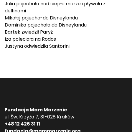
Julia
pojechała nad ciepłe morze i pływała z
delfinami
Mikołaj
pojechał do Disneylandu
Dominika
pojechała do Disneylandu
Bartek
zwiedził Paryż
Iza
poleciała na Rodos
Justyna
odwiedziła Santorini
Fundacja Mam Marzenie
ul. Św. Krzyża 7, 31-028 Kraków
+48 12 426 31 11
fundacja@mammarzenie.org