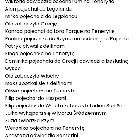
Wiktoria
odwiedziła oceanarium na Teneryfie
Alan
pojechał do Legolandu
Mirka
pojechała do Legolandu
Ola
zobaczyła Grecję
Konrad
pojechał do Loro Parque na Teneryfie
Paulina
pojechała do Rzymu na audiencję u Papieża
Patryk
pływał z delfinami
Kinga
pojechała na Teneryfę
Dominika
pojechała do Grecji i odwiedziła bezludną
wyspę
Ola
zobaczyła Włochy
Maks
spotkał się z delfinami
Oliwia
pojechała na Teneryfę
Filip
pojechał do Hiszpanii
Filip
pojechał do Włoch i zobaczył stadion San Siro
Julka
wykąpała się w Morzu Śródziemnym
Zuzia
zwiedziła Rzym
Weronika
pojechała na Teneryfę
Anastazja
odwiedziła Santorini